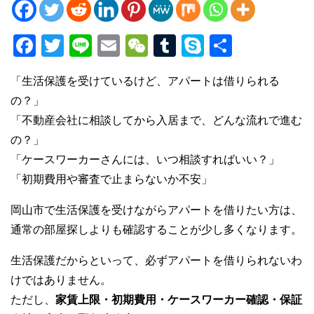
F
T
Li
E
W
T
S
共
a
wi
n
m
e
u
ky
有
「生活保護を受けているけど、アパートは借りられる
c
tt
e
ail
C
m
p
の？」
e
er
h
bl
e
「不動産会社に相談してから入居まで、どんな流れで進む
b
at
r
の？」
o
「ケースワーカーさんには、いつ相談すればいい？」
o
「初期費用や審査で止まらないか不安」
k
岡山市で生活保護を受けながらアパートを借りたい方は、
通常の部屋探しよりも確認することが少し多くなります。
生活保護だからといって、必ずアパートを借りられないわ
けではありません。
ただし、
家賃上限・初期費用・ケースワーカー確認・保証