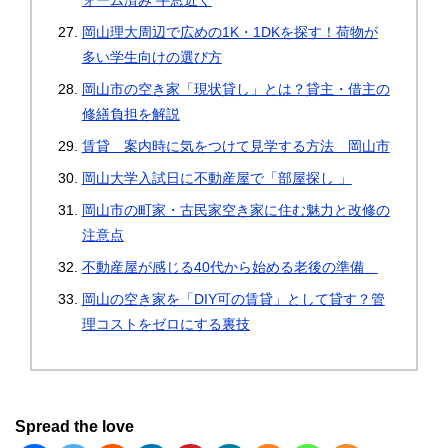
ォーム済み 牛窓近く
岡山理大周辺で広めの1K・1DKを探す！荷物が
多い学生向けの選び方
岡山市の空き家「現状貸し」とは？貸主・借主の
修繕負担を解説
賃貸 案内時に気をつけて見学する方法 岡山市
岡山大学入試日に不動産屋で「部屋探し 」
岡山市の町家・古民家空き家に住む魅力と改修の
注意点
不動産屋が感じる40代から始める老後の準備
岡山の空き家を「DIY可の賃貸」として貸す？管
理コストをゼロにする裏技
Spread the love