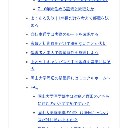
7．6年間住める設備と間取りか
よくある失敗｜1年目だけを考えて部屋を決
める
自転車通学は実際のルートを確認する
家賃と初期費用だけで決めないことが大切
保護者と本人で希望条件を整理しよう
まとめ｜キャンパスの中間地点を基準に探そ
う
岡山大学周辺の部屋探しはミニクルホームへ
FAQ
岡山大学医学部生は津島と鹿田のどちら
に住むのがおすすめですか？
岡山大学歯学部の1年生は鹿田キャンパ
スだけに通いますか？