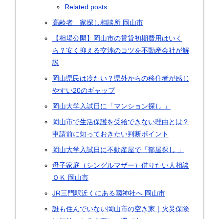
Related posts:
高齢者 家探し相談所 岡山市
【相場公開】岡山市の賃貸初期費用はいく
ら？安く抑える交渉のコツを不動産会社が解
説
岡山県民は冷たい？県外からの移住者が感じ
やすい20のギャップ
岡山大学入試日に「マンション探し 」
岡山市で生活保護を受給できない理由とは？
申請前に知っておきたい判断ポイント
岡山大学入試日に不動産屋で「部屋探し 」
母子家庭（シングルマザー）借りたい人相談
ＯＫ 岡山市
JR三門駅近くにある國神社へ 岡山市
誰も住んでいない岡山市の空き家｜火災保険