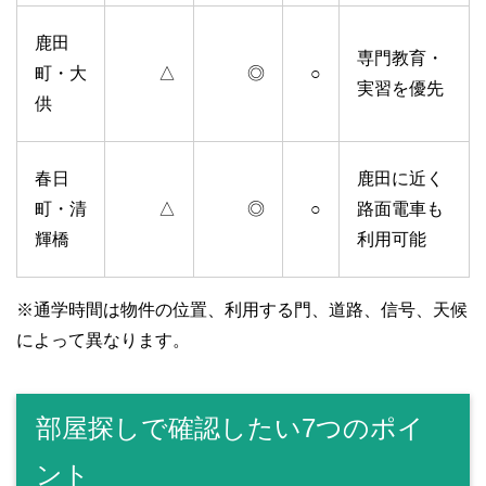
鹿田
専門教育・
町・大
△
◎
○
実習を優先
供
春日
鹿田に近く
町・清
△
◎
○
路面電車も
輝橋
利用可能
※通学時間は物件の位置、利用する門、道路、信号、天候
によって異なります。
部屋探しで確認したい7つのポイ
ント