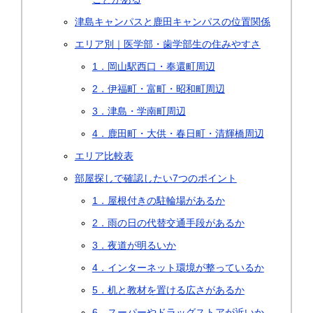
津島キャンパスと鹿田キャンパスの位置関係
エリア別｜医学部・歯学部生の住みやすさ
1．岡山駅西口・奉還町周辺
2．伊福町・富町・昭和町周辺
3．津島・学南町周辺
4．鹿田町・大供・春日町・清輝橋周辺
エリア比較表
部屋探しで確認したい7つのポイント
1．屋根付きの駐輪場があるか
2．雨の日の代替交通手段があるか
3．夜道が明るいか
4．インターネット環境が整っているか
5．机と教材を置ける広さがあるか
6．スーパーやドラッグストアが近いか