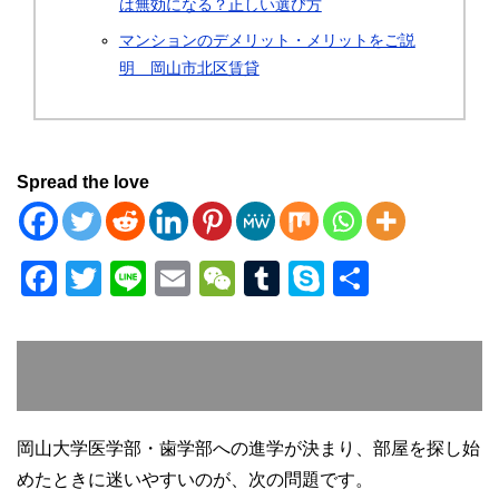
は無効になる？正しい選び方
マンションのデメリット・メリットをご説
明 岡山市北区賃貸
Spread the love
F
T
Li
E
W
T
S
共
a
wi
n
m
e
u
ky
有
c
tt
e
ail
C
m
p
e
er
h
bl
e
b
at
r
o
岡山大学医学部・歯学部への進学が決まり、部屋を探し始
めたときに迷いやすいのが、次の問題です。
o