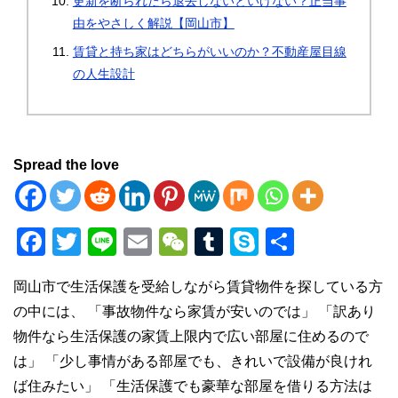
更新を断られたら退去しないといけない？正当事
由をやさしく解説【岡山市】
賃貸と持ち家はどちらがいいのか？不動産屋目線
の人生設計
Spread the love
F
T
Li
E
W
T
S
共
a
wi
n
m
e
u
ky
有
岡山市で生活保護を受給しながら賃貸物件を探している方
c
tt
e
ail
C
m
p
の中には、 「事故物件なら家賃が安いのでは」 「訳あり
e
er
h
bl
e
物件なら生活保護の家賃上限内で広い部屋に住めるので
b
at
r
は」 「少し事情がある部屋でも、きれいで設備が良けれ
o
ば住みたい」 「生活保護でも豪華な部屋を借りる方法は