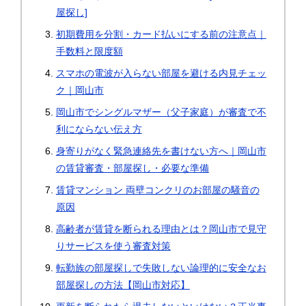
屋探し]
初期費用を分割・カード払いにする前の注意点｜
手数料と限度額
スマホの電波が入らない部屋を避ける内見チェッ
ク｜岡山市
岡山市でシングルマザー（父子家庭）が審査で不
利にならない伝え方
身寄りがなく緊急連絡先を書けない方へ｜岡山市
の賃貸審査・部屋探し・必要な準備
賃貸マンション 両壁コンクリのお部屋の騒音の
原因
高齢者が賃貸を断られる理由とは？岡山市で見守
りサービスを使う審査対策
転勤族の部屋探しで失敗しない論理的に安全なお
部屋探しの方法【岡山市対応】