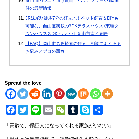
岡山市のシニア向け賃貸。バリアフリーや1階物
件の最新情報
JR妹尾駅徒歩7分の好立地！ペット飼育＆DIYも
可能な、自由度満載の3DKテラスハウス♪東畦タ
ウンハウス３DK ペット可 岡山市南区東畦
【FAQ】岡山市の高齢者の住まい相談でよくある
お悩みとプロの回答
Spread the love
F
T
Li
E
W
T
S
共
a
wi
n
m
e
u
ky
有
「高齢で、保証人になってくれる家族がいない」
c
tt
e
ail
C
m
p