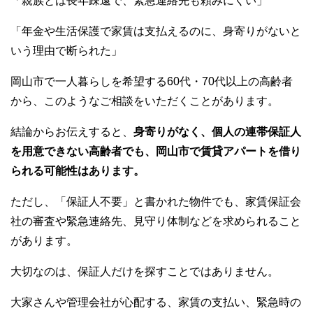
e
er
h
bl
e
「親族とは長年疎遠で、緊急連絡先も頼みにくい」
b
at
r
「年金や生活保護で家賃は支払えるのに、身寄りがないと
o
いう理由で断られた」
o
岡山市で一人暮らしを希望する60代・70代以上の高齢者
k
から、このようなご相談をいただくことがあります。
結論からお伝えすると、
身寄りがなく、個人の連帯保証人
を用意できない高齢者でも、岡山市で賃貸アパートを借り
られる可能性はあります。
ただし、「保証人不要」と書かれた物件でも、家賃保証会
社の審査や緊急連絡先、見守り体制などを求められること
があります。
大切なのは、保証人だけを探すことではありません。
大家さんや管理会社が心配する、家賃の支払い、緊急時の