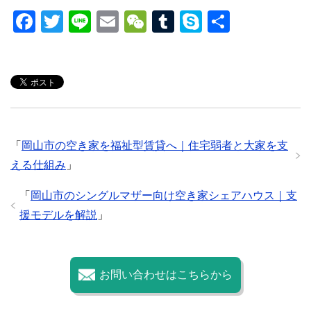
F
T
Li
E
W
T
S
共
a
wi
n
m
e
u
ky
有
c
tt
e
ail
C
m
p
e
er
h
bl
e
b
at
r
o
「
岡山市の空き家を福祉型賃貸へ｜住宅弱者と大家を支
o
える仕組み
」
k
「
岡山市のシングルマザー向け空き家シェアハウス｜支
援モデルを解説
」
お問い合わせはこちらから