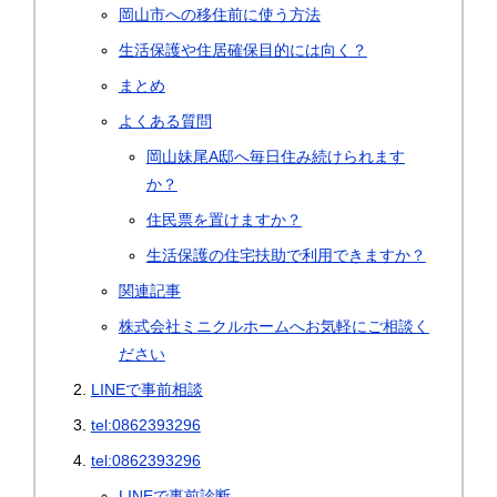
岡山市への移住前に使う方法
生活保護や住居確保目的には向く？
まとめ
よくある質問
岡山妹尾A邸へ毎日住み続けられます
か？
住民票を置けますか？
生活保護の住宅扶助で利用できますか？
関連記事
株式会社ミニクルホームへお気軽にご相談く
ださい
LINEで事前相談
tel:0862393296
tel:0862393296
LINEで事前診断