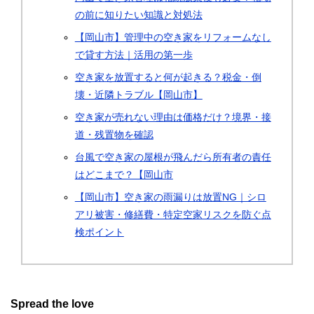
の前に知りたい知識と対処法
【岡山市】管理中の空き家をリフォームなし
で貸す方法｜活用の第一歩
空き家を放置すると何が起きる？税金・倒
壊・近隣トラブル【岡山市】
空き家が売れない理由は価格だけ？境界・接
道・残置物を確認
台風で空き家の屋根が飛んだら所有者の責任
はどこまで？【岡山市
【岡山市】空き家の雨漏りは放置NG｜シロ
アリ被害・修繕費・特定空家リスクを防ぐ点
検ポイント
Spread the love