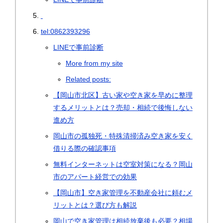
tel:0862393296
LINEで事前診断
More from my site
Related posts:
【岡山市北区】古い家や空き家を早めに整理
するメリットとは？売却・相続で後悔しない
進め方
岡山市の孤独死・特殊清掃済み空き家を安く
借りる際の確認事項
無料インターネットは空室対策になる？岡山
市のアパート経営での効果
【岡山市】空き家管理を不動産会社に頼むメ
リットとは？選び方も解説
岡山で空き家管理は相続放棄後も必要？相場