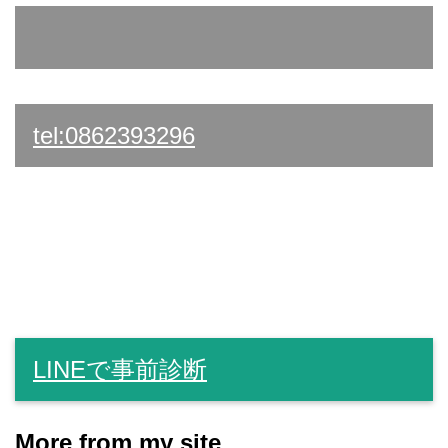
tel:0862393296
LINEで事前診断
More from my site