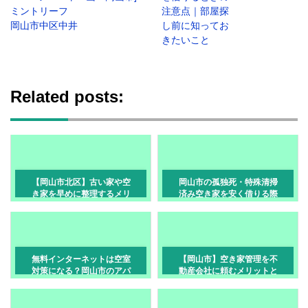
ミントリーフ
注意点｜部屋探
岡山市中区中井
し前に知ってお
きたいこと
Related posts:
【岡山市北区】古い家や空
岡山市の孤独死・特殊清掃
き家を早めに整理するメリ
済み空き家を安く借りる際
ットとは？売却・相続で後
の確認事項
悔しない進め方
無料インターネットは空室
【岡山市】空き家管理を不
対策になる？岡山市のアパ
動産会社に頼むメリットと
ート経営での効果
は？選び方も解説