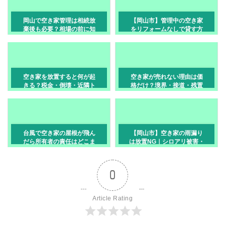
岡山で空き家管理は相続放
【岡山市】管理中の空き家
棄後も必要？相場の前に知
をリフォームなしで貸す方
りたい知識と対処法
法｜活用の第一歩
空き家を放置すると何が起
空き家が売れない理由は価
きる？税金・倒壊・近隣ト
格だけ？境界・接道・残置
ラブル【岡山市】
物を確認
台風で空き家の屋根が飛ん
【岡山市】空き家の雨漏り
だら所有者の責任はどこま
は放置NG｜シロアリ被害・
で？【岡山市
修繕費・特定空家リスクを
防ぐ点検ポイント
0
Article Rating