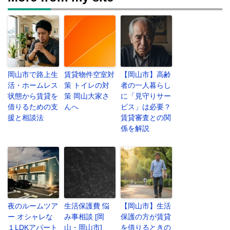
岡山市で路上生
賃貸物件空室対
【岡山市】高齢
活・ホームレス
策 トイレの対
者の一人暮らし
状態から賃貸を
策 岡山大家さ
に「見守りサー
借りるための支
んへ
ビス」は必要？
援と相談法
賃貸審査との関
係を解説
夜のルームツア
生活保護費 悩
【岡山市】生活
ー オシャレな
み事相談 [岡
保護の方が賃貸
１LDKアパート
山・岡山市]
を借りるときの