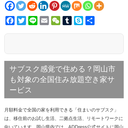
F
T
Li
E
W
T
S
共
a
wi
n
m
e
u
ky
有
c
tt
e
ail
C
m
p
e
er
h
bl
e
b
at
r
o
サブスク感覚で住める？岡山市
o
も対象の全国住み放題空き家サ
k
ービス
月額料金で全国の家を利用できる「住まいのサブスク」
は、移住前のお試し生活、二拠点生活、リモートワークに
向いています。岡山県内では、ADDress公式サイトに岡山