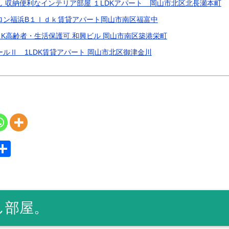
し 収納便利なインテリア部屋 １LDKアパート 岡山市北区北長瀬本町
ロン福浜B１ｌｄｋ賃貸アパート岡山市南区福富中
K高齢者・生活保護可 和興ビル 岡山市南区築港栄町
ールⅡ 1LDK賃貸アパート 岡山市北区御津金川
S
共
y
有
し部屋。