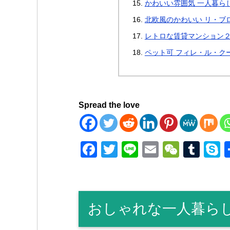
かわいい雰囲気 一人暮ら
北欧風のかわいい リ・ブ
レトロな賃貸マンション２
ペット可 フィレ・ル・ク
Spread the love
F
T
Li
E
W
T
a
wi
n
m
e
u
k
c
tt
e
ail
C
m
p
e
er
h
bl
e
おしゃれな一人暮ら
b
at
r