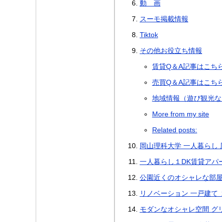
動 画
スーモ掲載情報
Tiktok
その他お役立ち情報
賃貸Q＆A記事はこち
売買Q＆A記事はこち
地域情報（遊び観光な
More from my site
Related posts:
岡山理科大学 一人暮らし 
一人暮らし１DK賃貸アパ
公園近くのオシャレな部屋
リノベーション 一戸建て ２
モダンなオシャレ空間 グリ