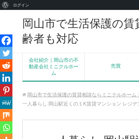
WordPress
ログイン
に
岡山市で生活保護の賃
つ
い
齢者も対応
て
会社紹介｜岡山市の不
売買
動産会社ミニクルホー
ム
岡山市で生活保護の賃貸相談ならミニクルホーム
一人暮らし 岡山駅近くの１K賃貸マンション レジデ