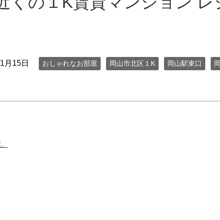
近くの１K賃貸マンション レ
年1月15日
おしゃれなお部屋
岡山市北区１K
岡山駅東口
屋。