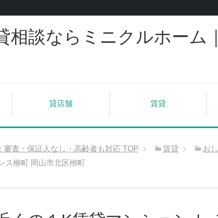
貸相談ならミニクルホーム
貸店舗
賃貸
｜審査・保証人なし・高齢者も対応
TOP
賃貸
お
ンス柳町 岡山市北区栁町