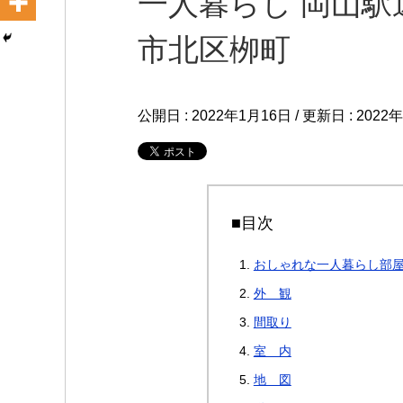
一人暮らし 岡山駅
市北区栁町
公開日 :
2022年1月16日
/ 更新日 :
2022
■目次
おしゃれな一人暮らし部
外 観
間取り
室 内
地 図