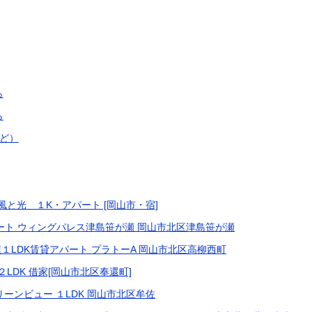
ら
ら
ど）
風と光 １K・アパート [岡山市・宿]
ート ウィングパレス津島笹が瀬 岡山市北区津島笹が瀬
１LDK賃貸アパート プラトーA 岡山市北区高柳西町
LDK 借家[岡山市北区奉還町]
ーンビュー １LDK 岡山市北区牟佐