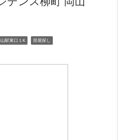
ジデンス柳町 岡山
岡山駅東口１K
部屋探し