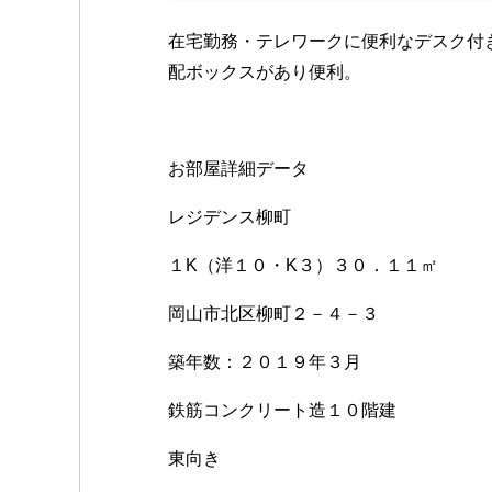
o
o
在宅勤務・テレワークに便利なデスク付
k
配ボックスがあり便利。
お部屋詳細データ
レジデンス柳町
１K（洋１０・K３）３０．１１㎡
岡山市北区柳町２－４－３
築年数：２０１９年３月
鉄筋コンクリート造１０階建
東向き