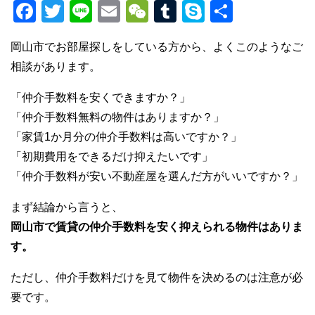
F
T
Li
E
W
T
S
共
a
wi
n
m
e
u
ky
有
岡山市でお部屋探しをしている方から、よくこのようなご
c
tt
e
ail
C
m
p
相談があります。
e
er
h
bl
e
b
at
r
「仲介手数料を安くできますか？」
「仲介手数料無料の物件はありますか？」
o
「家賃1か月分の仲介手数料は高いですか？」
o
「初期費用をできるだけ抑えたいです」
k
「仲介手数料が安い不動産屋を選んだ方がいいですか？」
まず結論から言うと、
岡山市で賃貸の仲介手数料を安く抑えられる物件はありま
す。
ただし、仲介手数料だけを見て物件を決めるのは注意が必
要です。