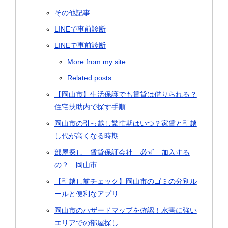
その他記事
LINEで事前診断
LINEで事前診断
More from my site
Related posts:
【岡山市】生活保護でも賃貸は借りられる？
住宅扶助内で探す手順
岡山市の引っ越し繁忙期はいつ？家賃と引越
し代が高くなる時期
部屋探し 賃貸保証会社 必ず 加入する
の？ 岡山市
【引越し前チェック】岡山市のゴミの分別ル
ールと便利なアプリ
岡山市のハザードマップを確認！水害に強い
エリアでの部屋探し