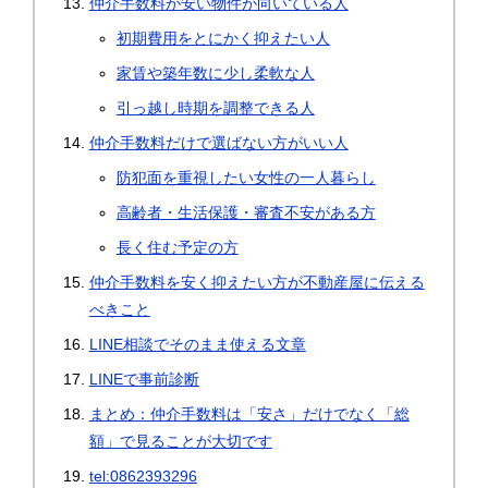
仲介手数料が安い物件が向いている人
初期費用をとにかく抑えたい人
家賃や築年数に少し柔軟な人
引っ越し時期を調整できる人
仲介手数料だけで選ばない方がいい人
防犯面を重視したい女性の一人暮らし
高齢者・生活保護・審査不安がある方
長く住む予定の方
仲介手数料を安く抑えたい方が不動産屋に伝える
べきこと
LINE相談でそのまま使える文章
LINEで事前診断
まとめ：仲介手数料は「安さ」だけでなく「総
額」で見ることが大切です
tel:0862393296