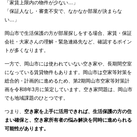
「家賃上限内の物件が少ない…」
b
at
r
「保証人なし・審査不安で、なかなか部屋が決まらな
o
い…」
o
岡山市で生活保護の方が部屋探しをする場合、家賃・保証
k
会社・大家さんの理解・緊急連絡先など、確認するポイン
トが多くなります。
一方で、岡山市には使われていない空き家や、長期間空室
になっている賃貸物件もあります。岡山市は空家等対策を
総合的・計画的に進めるため、第2期岡山市空家等対策計
画を令和8年3月に策定しています。空き家問題は、岡山市
でも地域課題のひとつです。
つまり、
空き家を上手に活用できれば、生活保護の方の住
まい確保と、空き家所有者の悩み解決を同時に進められる
可能性があります。