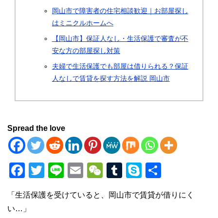
岡山市で障害者の住宅相談歓迎｜お部屋探し
はミニクルホームへ
【岡山市】保証人なし・生活保護で審査が不
安な方の部屋探し対策
夫婦で生活保護でも部屋は借りられる？保証
人なしで賃貸を探す方法を解説 岡山市
Spread the love
F
T
Li
E
W
T
S
共
a
wi
n
m
e
u
ky
有
「生活保護を受けていると、岡山市で賃貸が借りにく
c
tt
e
ail
C
m
p
い…」
e
er
h
bl
e