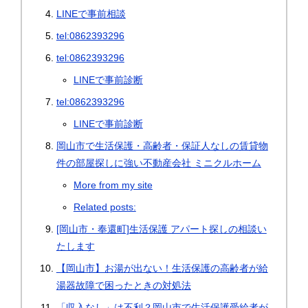
LINEで事前相談
tel:0862393296
tel:0862393296
LINEで事前診断
tel:0862393296
LINEで事前診断
岡山市で生活保護・高齢者・保証人なしの賃貸物
件の部屋探しに強い不動産会社 ミニクルホーム
More from my site
Related posts:
[岡山市・奉還町]生活保護 アパート探しの相談い
たします
【岡山市】お湯が出ない！生活保護の高齢者が給
湯器故障で困ったときの対処法
「収入なし」は不利？岡山市で生活保護受給者が