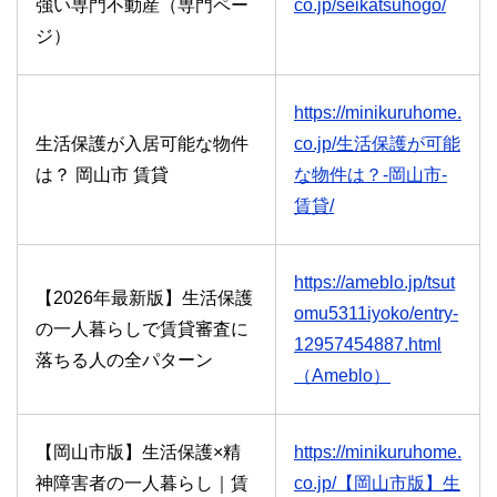
強い専門不動産（専門ペー
co.jp/seikatsuhogo/
ジ）
https://minikuruhome.
生活保護が入居可能な物件
co.jp/生活保護が可能
は？ 岡山市 賃貸
な物件は？-岡山市-
賃貸/
https://ameblo.jp/tsut
【2026年最新版】生活保護
omu5311iyoko/entry-
の一人暮らしで賃貸審査に
12957454887.html
落ちる人の全パターン
（Ameblo）
【岡山市版】生活保護×精
https://minikuruhome.
神障害者の一人暮らし｜賃
co.jp/【岡山市版】生