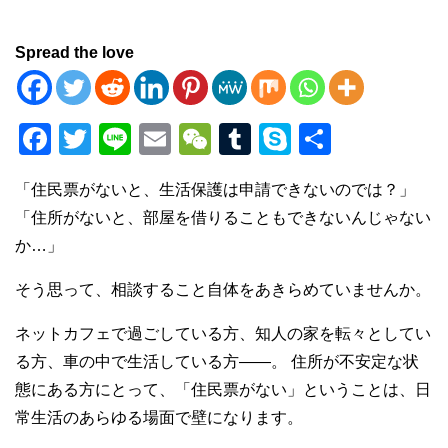
Spread the love
F
T
Li
E
W
T
S
共
a
wi
n
m
e
u
ky
有
「住民票がないと、生活保護は申請できないのでは？」
c
tt
e
ail
C
m
p
「住所がないと、部屋を借りることもできないんじゃない
e
er
h
bl
e
か…」
b
at
r
そう思って、相談すること自体をあきらめていませんか。
o
o
ネットカフェで過ごしている方、知人の家を転々としてい
k
る方、車の中で生活している方——。 住所が不安定な状
態にある方にとって、「住民票がない」ということは、日
常生活のあらゆる場面で壁になります。