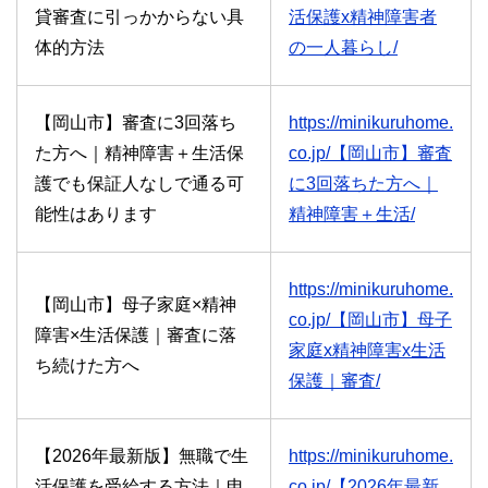
貸審査に引っかからない具
活保護x精神障害者
体的方法
の一人暮らし/
【岡山市】審査に3回落ち
https://minikuruhome.
た方へ｜精神障害＋生活保
co.jp/【岡山市】審査
護でも保証人なしで通る可
に3回落ちた方へ｜
能性はあります
精神障害＋生活/
https://minikuruhome.
【岡山市】母子家庭×精神
co.jp/【岡山市】母子
障害×生活保護｜審査に落
家庭x精神障害x生活
ち続けた方へ
保護｜審査/
【2026年最新版】無職で生
https://minikuruhome.
活保護を受給する方法｜申
co.jp/【2026年最新