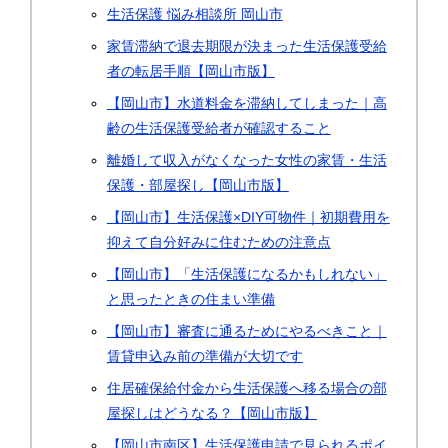
生活保護 悩み相談所 岡山市
家賃滞納で退去期限が決まった生活保護受給
者の転居手順【岡山市版】
【岡山市】水道料金を滞納してしまった｜高
齢の生活保護受給者が確認すること
離婚して収入がなくなった女性の家賃・生活
保護・部屋探し【岡山市版】
【岡山市】生活保護×DIY可物件｜初期費用を
抑えて自分好みに住むための注意点
【岡山市】「生活保護になるかもしれない」
と思ったときの住まい準備
【岡山市】審査に通るためにやるべきこと｜
賃貸申込み前の準備が大切です
住居確保給付金から生活保護へ移る場合の部
屋探しはどうなる？【岡山市版】
【岡山市南区】生活保護申請で見られるポイ