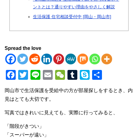
ントとは？通りやすい理由をやさしく解説
生活保護 住宅相談受付中 [岡山・岡山市]
Spread the love
F
T
Li
E
W
T
S
共
a
wi
n
m
e
u
ky
有
岡山市で生活保護を受給中の方が部屋探しをするとき、内
c
tt
e
ail
C
m
p
見はとても大切です。
e
er
h
bl
e
b
at
r
写真ではきれいに見えても、実際に行ってみると、
o
「階段がきつい」
o
「スーパーが遠い」