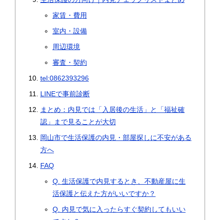
家賃・費用
室内・設備
周辺環境
審査・契約
tel:0862393296
LINEで事前診断
まとめ：内見では「入居後の生活」と「福祉確
認」まで見ることが大切
岡山市で生活保護の内見・部屋探しに不安がある
方へ
FAQ
Q. 生活保護で内見するとき、不動産屋に生
活保護と伝えた方がいいですか？
Q. 内見で気に入ったらすぐ契約してもいい