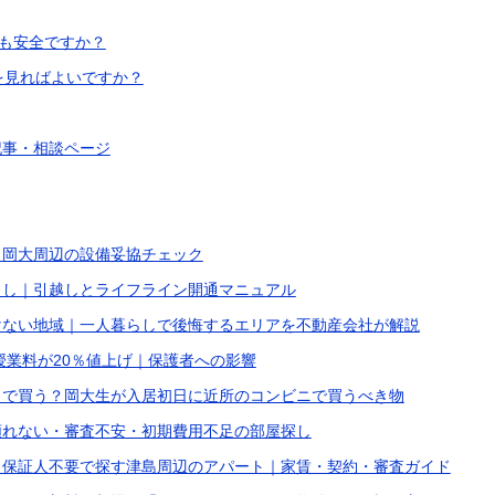
でも安全ですか？
こを見ればよいですか？
記事・相談ページ
？岡大周辺の設備妥協チェック
らし｜引越しとライフライン開通マニュアル
けない地域｜一人暮らしで後悔するエリアを不動産会社が解説
の授業料が20％値上げ｜保護者への影響
こで買う？岡大生が入居初日に近所のコンビニで買うべき物
頼れない・審査不安・初期費用不足の部屋探し
】保証人不要で探す津島周辺のアパート｜家賃・契約・審査ガイド