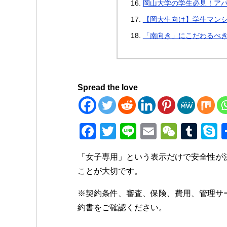
岡山大学の学生必見！ア
【岡大生向け】学生マンシ
「南向き」にこだわるべ
Spread the love
F
T
Li
E
W
T
a
wi
n
m
e
u
k
「女子専用」という表示だけで安全性が
c
tt
e
ail
C
m
p
ことが大切です。
e
er
h
bl
e
b
at
r
※契約条件、審査、保険、費用、管理サ
約書をご確認ください。
o