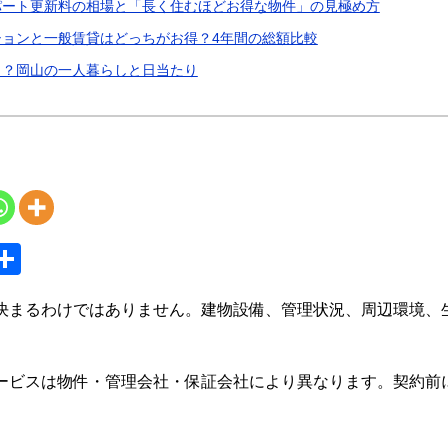
パート更新料の相場と「長く住むほどお得な物件」の見極め方
ョンと一般賃貸はどっちがお得？4年間の総額比較
き？岡山の一人暮らしと日当たり
S
共
y
有
決まるわけではありません。建物設備、管理状況、周辺環境、
ービスは物件・管理会社・保証会社により異なります。契約前