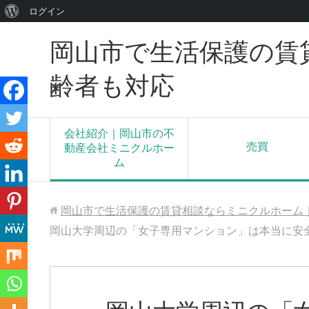
WordPress
ログイン
に
岡山市で生活保護の賃
つ
い
齢者も対応
て
会社紹介｜岡山市の不
売買
動産会社ミニクルホー
ム
岡山市で生活保護の賃貸相談ならミニクルホーム
岡山大学周辺の「女子専用マンション」は本当に安