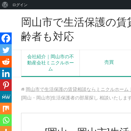
WordPress
ログイン
に
岡山市で生活保護の賃
つ
い
齢者も対応
て
会社紹介｜岡山市の不
売買
動産会社ミニクルホー
ム
岡山市で生活保護の賃貸相談ならミニクルホーム
[岡山・岡山市]生活保護者の部屋探し 相談いたしま