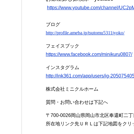
https://www.youtube.com/channel/UC2
ブログ
http://profile.ameba.jp/tsutomu5311iyoko/
フェイスブック
https://www.facebook.com/minikuru0807/
インスタグラム
http://ink361.com/app/users/ig-2050754
株式会社ミニクルホーム
質問・お問い合わせは下記へ
〒700-0026岡山県岡山市北区奉還町二
所在地リンク先ＵＲＬは下記地図をクリ