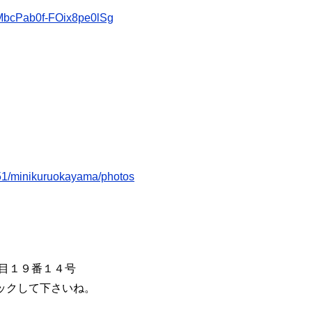
pMbcPab0f-FOix8pe0lSg
051/minikuruokayama/photos
丁目１９番１４号
ックして下さいね。