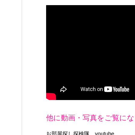
b
at
r
o
o
k
他に動画・写真をご覧にな
お部屋探し探検隊 youtube