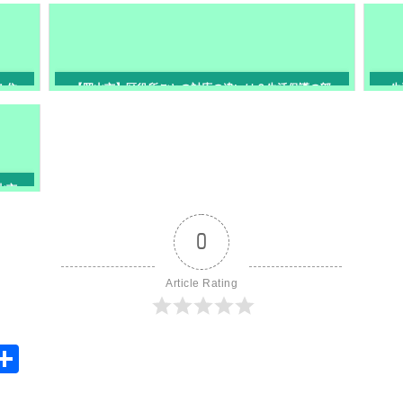
る？希望条件を諦めない賃貸の探し方
！住
【岡山市】区役所ごとの対応の違いは？生活保護の部
生
屋探しをスムーズに進めるコツ
山市
0
Article Rating
S
共
y
有