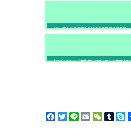
で見られるポイント
【岡山市】生活保護を受給する高齢者の部屋探し
宅扶助内で借りる賃貸
「住所がない」「初期費用ゼロ」でも大丈夫！岡
で生活困窮からお部屋を借りる方法
F
T
Li
E
W
T
a
wi
n
m
e
u
k