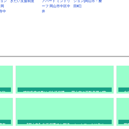
ション
きたい支援制度
アパート ミントリ
ション[岡山市・桑
 岡
ーフ 岡山市中区中
田町]
寺中
井
の物
精神疾患で働けず生活保護へ。岡山市の不動産屋が寄
生
り添う安心の部屋探し
審査
【岡山市】生活保護でも築浅・オートロックに住め
障