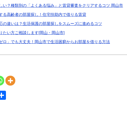
しい？種類別の「よくある悩み」と賃貸審査をクリアするコツ 岡山市
する高齢者の部屋探し！住宅扶助内で借りる賃貸
応の違いは？生活保護の部屋探しをスムーズに進めるコツ
りたい方ご相談します[岡山・岡山市]
ゼロ」でも大丈夫！岡山市で生活困窮からお部屋を借りる方法
S
共
y
有