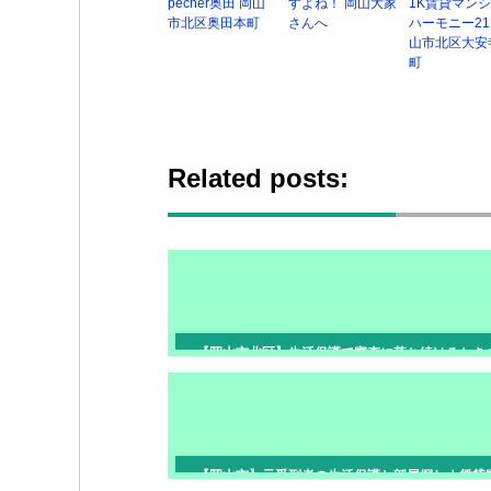
pecher奥田 岡山
すよね！ 岡山大家
1K賃貸マン
市北区奥田本町
さんへ
ハーモニー21
山市北区大安
町
Related posts:
【岡山市北区】生活保護で審査に落ち続けるとき
件条件の見直し｜次の申込み前に確認
【岡山市】元受刑者の生活保護と部屋探し｜賃貸