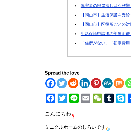
障害者の部屋探しはなぜ難
【岡山市】生活保護を受給
【岡山市】区役所ごとの対
生活保護申請後の部屋を借
「住所がない」「初期費用
Spread the love
F
T
Li
E
W
T
a
wi
n
m
e
u
k
こんにちわ
c
tt
e
ail
C
m
p
e
er
h
bl
e
ミニクルホームのしろいです