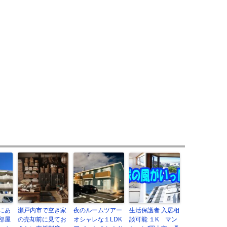
にあ
瀬戸内市で空き家
夜のルームツアー
生活保護者 入居相
部屋
の売却前に見てお
オシャレな１LDK
談可能 １K マン