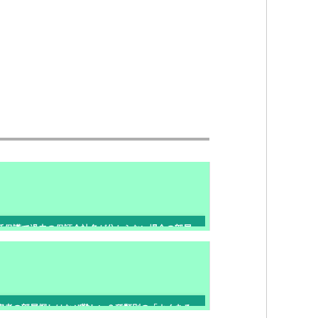
活保護で過去の保証会社名が分からない場合の部屋
探し｜確認方法と賃貸審査対策【岡山市】
害者の部屋探しはなぜ難しい？種類別の「よくある