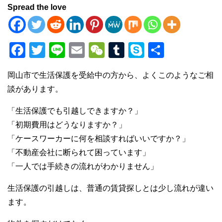
Spread the love
F
T
Li
E
W
T
S
共
a
wi
n
m
e
u
ky
有
岡山市で生活保護を受給中の方から、よくこのようなご相
c
tt
e
ail
C
m
p
談があります。
e
er
h
bl
e
b
at
r
「生活保護でも引越しできますか？」
「初期費用はどうなりますか？」
o
「ケースワーカーに何を相談すればいいですか？」
o
「不動産会社に断られて困っています」
k
「一人では手続きの流れがわかりません」
生活保護の引越しは、普通の賃貸探しとは少し流れが違い
ます。