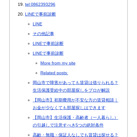
tel:0862393296
LINEで事前診断
LINE
その他記事
LINEで事前診断
LINEで事前診断
More from my site
Related posts:
岡山市で障害があっても賃貸は借りられる？
生活保護受給中の部屋探しをプロが解説
【岡山市】初期費用が不安な方の賃貸相談｜
お金が少なくても部屋探しはできます
【岡山市】生活保護・高齢者（一人暮らし）
の引越しで注意すべき5つの絶対条件
高齢・無職・保証人なしでも賃貸は探せる？