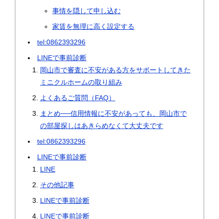
事情を隠して申し込む
家賃を無理に高く設定する
tel:0862393296
LINEで事前診断
岡山市で審査に不安がある方をサポートしてきた
ミニクルホームの取り組み
よくあるご質問（FAQ）
まとめ──信用情報に不安があっても、岡山市で
の部屋探しはあきらめなくて大丈夫です
tel:0862393296
LINEで事前診断
LINE
その他記事
LINEで事前診断
LINEで事前診断