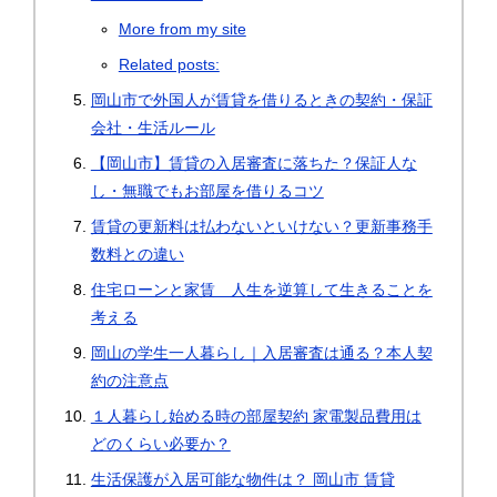
More from my site
Related posts:
岡山市で外国人が賃貸を借りるときの契約・保証
会社・生活ルール
【岡山市】賃貸の入居審査に落ちた？保証人な
し・無職でもお部屋を借りるコツ
賃貸の更新料は払わないといけない？更新事務手
数料との違い
住宅ローンと家賃 人生を逆算して生きることを
考える
岡山の学生一人暮らし｜入居審査は通る？本人契
約の注意点
１人暮らし始める時の部屋契約 家電製品費用は
どのくらい必要か？
生活保護が入居可能な物件は？ 岡山市 賃貸