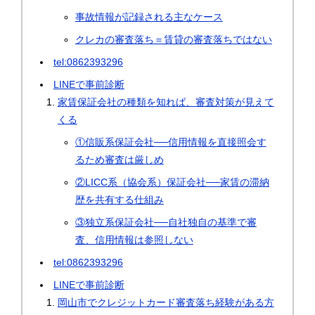
事故情報が記録される主なケース
クレカの審査落ち＝賃貸の審査落ちではない
tel:0862393296
LINEで事前診断
家賃保証会社の種類を知れば、審査対策が見えて
くる
①信販系保証会社──信用情報を直接照会す
るため審査は厳しめ
②LICC系（協会系）保証会社──家賃の滞納
歴を共有する仕組み
③独立系保証会社──自社独自の基準で審
査、信用情報は参照しない
tel:0862393296
LINEで事前診断
岡山市でクレジットカード審査落ち経験がある方