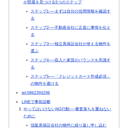
が部屋を見つける5つのステップ
ステップ1──まずは自分の信用情報を確認す
る
ステップ2──不動産会社に正直に事情を伝え
る
ステップ3──独立系保証会社が使える物件を
選ぶ
ステップ4──収入と家賃のバランスを意識す
る
ステップ5──「クレジットカード作成必須」
の物件を避ける
tel:0862393296
LINEで事前診断
やってはいけないNG行動──審査落ちを重ねない
ために
信販系保証会社の物件に繰り返し申し込む