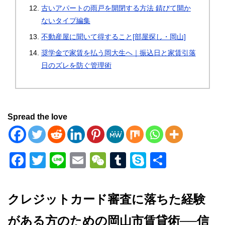
古いアパートの雨戸を開閉する方法 錆びて開か
ないタイプ編集
不動産屋に聞いて得すること[部屋探し・岡山]
奨学金で家賃を払う岡大生へ｜振込日と家賃引落
日のズレを防ぐ管理術
Spread the love
F
T
Li
E
W
T
S
共
a
wi
n
m
e
u
ky
有
c
tt
e
ail
C
m
p
クレジットカード審査に落ちた経験
e
er
h
bl
e
がある方のための岡山市賃貸術──信
b
at
r