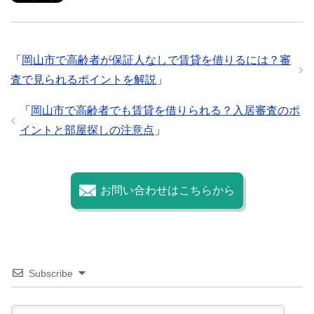
e
er
h
bl
e
b
at
r
o
「
岡山市で高齢者が保証人なしで賃貸を借りるには？審
o
査で見られるポイントを解説
」
k
「
岡山市で高齢者でも賃貸を借りられる？入居審査のポ
イントと部屋探しの注意点
」
お問い合わせはこちらから
Subscribe