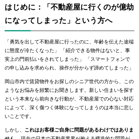
c
tt
e
ail
C
m
p
はじめに：「不動産屋に行くのが億劫
e
er
h
bl
e
になってしまった」という方へ
b
at
r
o
o
「勇気を出して不動産屋に行ったのに、年齢を伝えた途端
k
に態度が冷たくなった」 「紹介できる物件はないと、事
実上の門前払いをされてしまった」 「スマートフォンで
の申し込みを求められ、操作が分からず諦めてしまった」
岡山市内で賃貸物件をお探しのシニア世代の方から、この
ようなお悩みを頻繁にお聞きします。新しい住まいを探す
という本来なら前向きな行動が、不動産屋での心ない対応
によって、深く傷つく体験になってしまうのは本当に悲し
いことです。
しかし、
これはお客様ご自身に問題があるわけではありま
せん。
現在の日本の不動産業界が抱える構造的な問題が