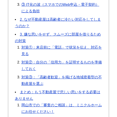
③ IT化の波（スマホでのWeb申込・電子契約）
による負担
2. なぜ不動産屋は高齢者に冷たい対応をしてしま
うのか？
3. 嫌な思いをせず、スムーズに部屋を借りるため
の対策
対策①：来店前に「電話」で状況を伝え、対応を
見る
対策②：自分の「信用力」を証明するものを準備
しておく
対策③：「高齢者歓迎」を掲げる地域密着型の不
動産屋を選ぶ
まとめ：もう不動産屋で悲しい思いをする必要は
ありません
岡山市での「審査のご相談」は、ミニクルホーム
にお任せください！