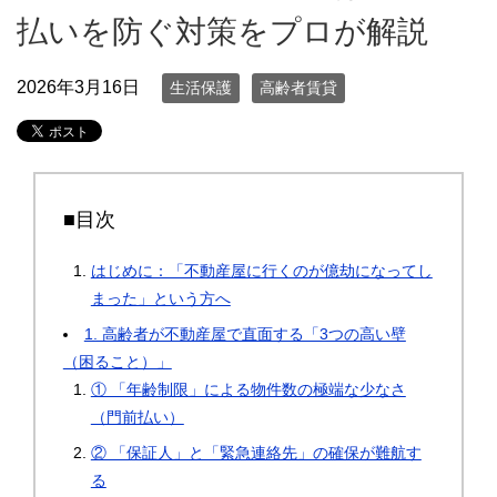
払いを防ぐ対策をプロが解説
2026年3月16日
生活保護
高齢者賃貸
■目次
はじめに：「不動産屋に行くのが億劫になってし
まった」という方へ
1. 高齢者が不動産屋で直面する「3つの高い壁
（困ること）」
① 「年齢制限」による物件数の極端な少なさ
（門前払い）
② 「保証人」と「緊急連絡先」の確保が難航す
る