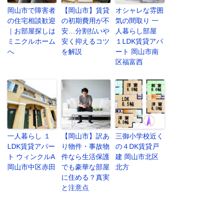
岡山市で障害者
【岡山市】賃貸
オシャレな雰囲
の住宅相談歓迎
の初期費用が不
気の間取り 一
｜お部屋探しは
安…分割払いや
人暮らし部屋
ミニクルホーム
安く抑えるコツ
１LDK賃貸アパ
へ
を解説
ート 岡山市南
区福富西
一人暮らし １
【岡山市】訳あ
三御小学校近く
LDK賃貸アパー
り物件・事故物
の４DK賃貸戸
ト ウィンクルA
件なら生活保護
建 岡山市北区
岡山市中区赤田
でも豪華な部屋
北方
に住める？真実
と注意点