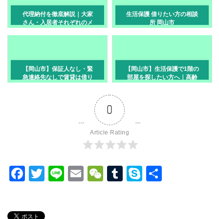
代理納付を徹底解説｜大家
生活保護 借りたい方の相談
さん・入居者それぞれのメ
所 岡山市
リットとデメリット 岡山市
【岡山市】保証人なし・緊
【岡山市】生活保護で1階の
急連絡先なしで賃貸は借り
部屋を探したい方へ｜高齢
られる？
者・足腰が不安な方の選び
方
0
Article Rating
F
T
Li
E
W
T
S
共
a
wi
n
m
e
u
ky
有
c
tt
e
ail
C
m
p