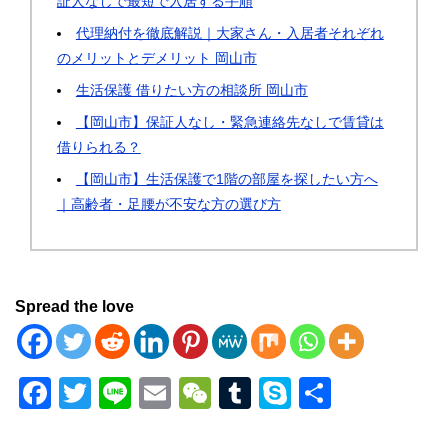
証人なしで最短で入居する手順
代理納付を徹底解説｜大家さん・入居者それぞれ
のメリットとデメリット 岡山市
生活保護 借りたい方の相談所 岡山市
【岡山市】保証人なし・緊急連絡先なしで賃貸は
借りられる？
【岡山市】生活保護で1階の部屋を探したい方へ
｜高齢者・足腰が不安な方の選び方
Spread the love
F
T
Li
E
W
T
S
共
a
wi
n
m
e
u
ky
有