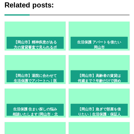
Related posts:
【岡山市】精神疾患がある
生活保護 アパートを借たい
方の賃貸審査で見られるポ
岡山市
イント
【岡山市】退院に合わせて
【岡山市】高齢者の賃貸は
生活保護でアパートへ｜医
何歳まで？年齢だけで諦め
療ソーシャルワーカーと連
ない方法
携した部屋探し
生活保護 住まい探しの悩み
【岡山市】急ぎで部屋を借
相談いたします [岡山市・北
りたい｜生活保護・保証人
区]
なしで最短で入居する手順