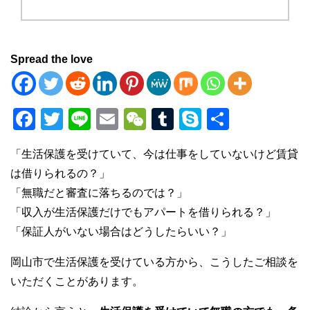
Spread the love
F
T
Li
E
W
T
S
共
a
wi
n
m
e
u
ky
有
「生活保護を受けていて、今は仕事をしていないけど賃貸
c
tt
e
ail
C
m
p
は借りられるの？」
e
er
h
bl
e
「無職だと審査に落ちるのでは？」
b
at
r
「収入が生活保護だけでもアパートを借りられる？」
o
「保証人がいない場合はどうしたらいい？」
o
岡山市で生活保護を受けている方から、こうしたご相談を
k
いただくことがあります。