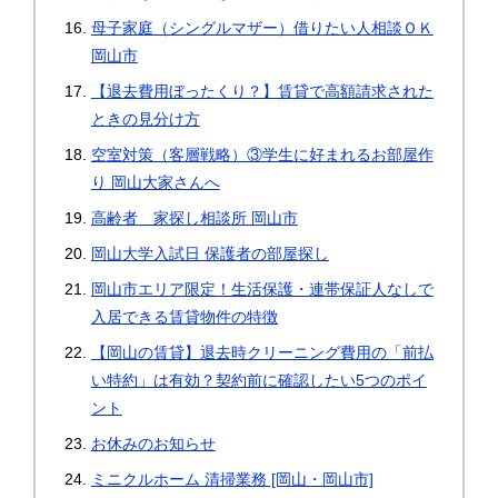
母子家庭（シングルマザー）借りたい人相談ＯＫ
岡山市
【退去費用ぼったくり？】賃貸で高額請求された
ときの見分け方
空室対策（客層戦略）③学生に好まれるお部屋作
り 岡山大家さんへ
高齢者 家探し相談所 岡山市
岡山大学入試日 保護者の部屋探し
岡山市エリア限定！生活保護・連帯保証人なしで
入居できる賃貸物件の特徴
【岡山の賃貸】退去時クリーニング費用の「前払
い特約」は有効？契約前に確認したい5つのポイ
ント
お休みのお知らせ
ミニクルホーム 清掃業務 [岡山・岡山市]