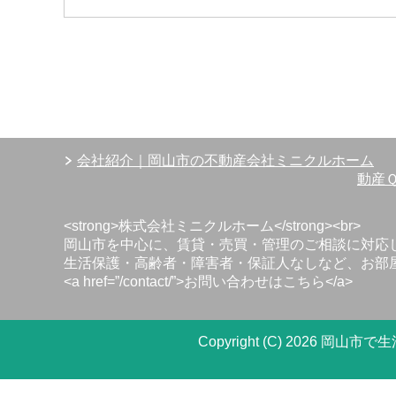
会社紹介｜岡山市の不動産会社ミニクルホーム
動産
<strong>株式会社ミニクルホーム</strong><br>
岡山市を中心に、賃貸・売買・管理のご相談に対応して
生活保護・高齢者・障害者・保証人なしなど、お部屋
<a href=”/contact/”>お問い合わせはこちら</a>
Copyright (C) 202