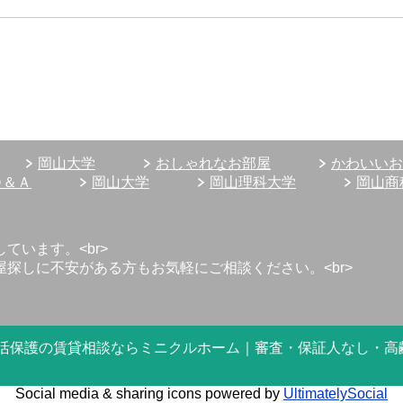
岡山大学
おしゃれなお部屋
かわいいお
Ｑ＆Ａ
岡山大学
岡山理科大学
岡山商
います。<br>
探しに不安がある方もお気軽にご相談ください。<br>
6 岡山市で生活保護の賃貸相談ならミニクルホーム｜審査・保証人なし・
Social media & sharing icons powered by
UltimatelySocial