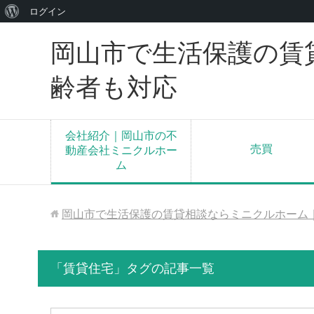
WordPress
ログイン
に
岡山市で生活保護の賃
つ
い
齢者も対応
て
会社紹介｜岡山市の不
売買
動産会社ミニクルホー
ム
岡山市で生活保護の賃貸相談ならミニクルホーム
「賃貸住宅」タグの記事一覧