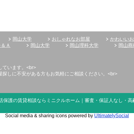
岡山大学
おしゃれなお部屋
かわいいお
Ｑ＆Ａ
岡山大学
岡山理科大学
岡山商
います。<br>
探しに不安がある方もお気軽にご相談ください。<br>
6 岡山市で生活保護の賃貸相談ならミニクルホーム｜審査・保証人なし・
Social media & sharing icons powered by
UltimatelySocial