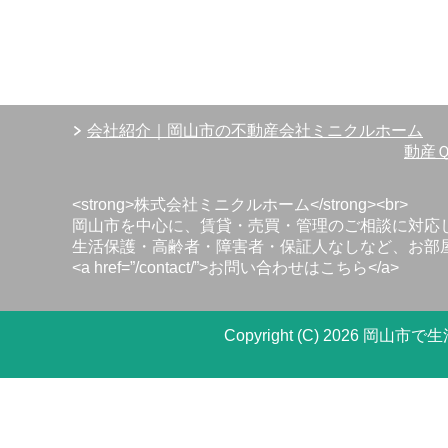
会社紹介｜岡山市の不動産会社ミニクルホーム
動産
<strong>株式会社ミニクルホーム</strong><br>
岡山市を中心に、賃貸・売買・管理のご相談に対応して
生活保護・高齢者・障害者・保証人なしなど、お部屋
<a href=”/contact/”>お問い合わせはこちら</a>
Copyright (C) 202