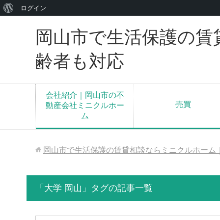
WordPress
ログイン
に
岡山市で生活保護の賃
つ
い
齢者も対応
て
会社紹介｜岡山市の不
売買
動産会社ミニクルホー
ム
岡山市で生活保護の賃貸相談ならミニクルホーム
「大学 岡山」タグの記事一覧