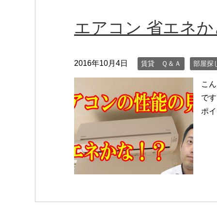
エアコン 省エネか
2016年10月4日
賃貸 Ｑ＆Ａ
部屋探
こん
です
ポイ