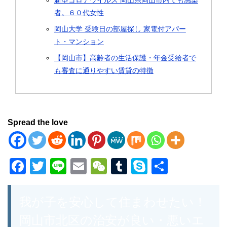
新型コロナウイルス 岡山県岡山市内でも感染
者。６０代女性
岡山大学 受験日の部屋探し 家電付アパー
ト・マンション
【岡山市】高齢者の生活保護・年金受給者で
も審査に通りやすい賃貸の特徴
Spread the love
F
T
Li
E
W
T
S
共
a
wi
n
m
e
u
ky
有
c
tt
e
ail
C
m
p
我が子を安心して住まわせたい！
e
er
h
bl
e
岡山市北区の治安が良い・悪いエ