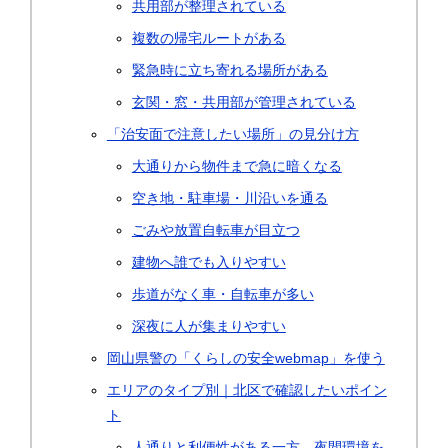
共用部が整理されている
複数の帰宅ルートがある
緊急時に立ち寄れる場所がある
玄関・窓・共用部が管理されている
「治安面で注意したい場所」の見分け方
大通りから物件まで急に暗くなる
空き地・駐車場・川沿いを通る
ごみや放置自転車が目立つ
建物へ誰でも入りやすい
歩道がなく車・自転車が多い
深夜に人が集まりやすい
岡山県警の「くらしの安全webmap」を使う
エリアのタイプ別｜北区で確認したいポイン
ト
人通りと利便性がある一方、夜間環境を