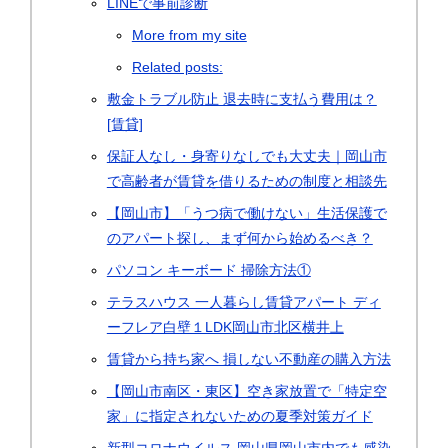
LINEで事前診断
More from my site
Related posts:
敷金トラブル防止 退去時に支払う費用は？
[賃貸]
保証人なし・身寄りなしでも大丈夫｜岡山市
で高齢者が賃貸を借りるための制度と相談先
【岡山市】「うつ病で働けない」生活保護で
のアパート探し、まず何から始めるべき？
パソコン キーボード 掃除方法①
テラスハウス 一人暮らし賃貸アパート ディ
ーフレア白壁１LDK岡山市北区横井上
賃貸から持ち家へ 損しない不動産の購入方法
【岡山市南区・東区】空き家放置で「特定空
家」に指定されないための夏季対策ガイド