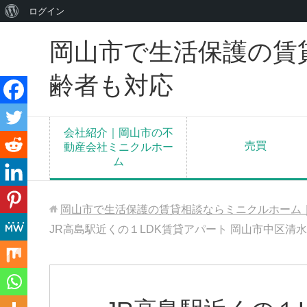
WordPress
ログイン
に
岡山市で生活保護の賃
つ
い
齢者も対応
て
会社紹介｜岡山市の不
売買
動産会社ミニクルホー
ム
岡山市で生活保護の賃貸相談ならミニクルホーム
JR高島駅近くの１LDK賃貸アパート 岡山市中区清