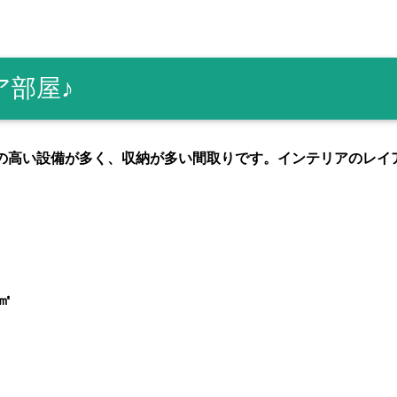
y
有
部屋♪
の高い設備が多く、収納が多い間取りです。インテリアのレイア
㎡