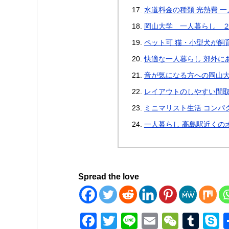
水道料金の種類 光熱費 
岡山大学 一人暮らし 
ペット可 猫・小型犬が飼育
快適な一人暮らし 郊外に
音が気になる方への岡山大
レイアウトのしやすい間取
ミニマリスト生活 コンパ
一人暮らし 高島駅近くのオ
Spread the love
F
T
Li
E
W
T