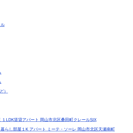
ネル
ら
ら
ど）
１LDK賃貸アパート 岡山市北区桑田町クレールSIX
暮らし部屋１K アパート ミーテ・ソーレ 岡山市北区天瀬南町