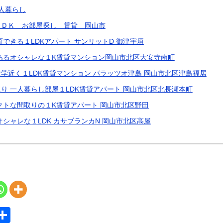
一人暮らし
２ＤＫ お部屋探し 賃貸 岡山市
できる１LDKアパート サンリットD 御津宇垣
あるオシャレな１K賃貸マンション岡山市北区大安寺南町
学近く１LDK賃貸マンション パラッツオ津島 岡山市北区津島福居
り 一人暮らし部屋１LDK賃貸アパート 岡山市北区北長瀬本町
クトな間取りの１K賃貸アパート 岡山市北区野田
シャレな１LDK カサブランカN 岡山市北区高屋
S
共