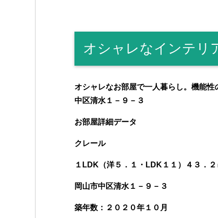
a
wi
n
m
e
u
k
c
tt
e
ail
C
m
p
e
er
h
bl
e
オシャレなインテリア
b
at
r
o
o
オシャレなお部屋で一人暮らし。機能性
k
中区清水１－９－３
お部屋詳細データ
クレール
１LDK（洋５．１・LDK１１）４３．２
岡山市中区
清水１－９－３
築年数：２０
２０
年
１０
月