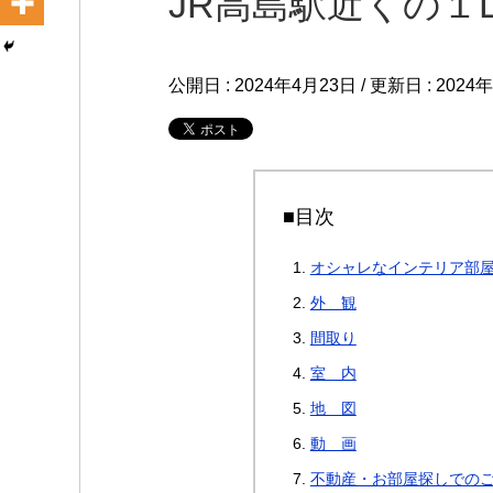
JR高島駅近くの１
公開日 :
2024年4月23日
/ 更新日 :
2024
■目次
オシャレなインテリア部屋
外 観
間取り
室 内
地 図
動 画
不動産・お部屋探しでの