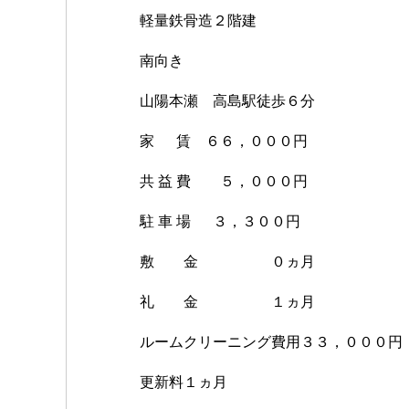
軽量鉄骨造２階建
南向き
山陽本瀬 高島駅徒歩６分
家 賃 ６６，０００円
共 益 費 ５，０００円
駐 車 場 ３，３００円
敷 金 ０ヵ月
礼 金 １ヵ月
ルームクリーニング費用３３，０００円
更新料１ヵ月