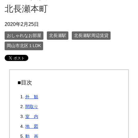
北長瀬本町
2020年2月25日
おしゃれなお部屋
北長瀬駅
北長瀬駅周辺賃貸
岡山市北区１LDK
■目次
外 観
間取り
室 内
地 図
動 画