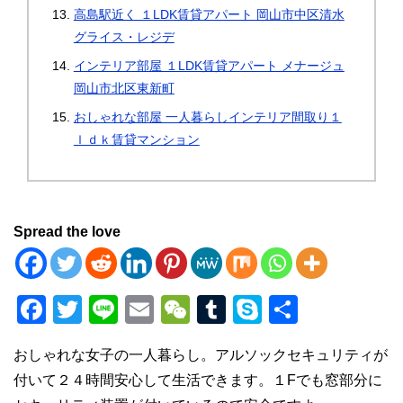
高島駅近く １LDK賃貸アパート 岡山市中区清水
グライス・レジデ
インテリア部屋 １LDK賃貸アパート メナージュ
岡山市北区東新町
おしゃれな部屋 一人暮らしインテリア間取り１
ｌｄｋ賃貸マンション
Spread the love
F
T
Li
E
W
T
S
共
a
wi
n
m
e
u
ky
有
おしゃれな女子の一人暮らし。アルソックセキュリティが
c
tt
e
ail
C
m
p
付いて２４時間安心して生活できます。１Fでも窓部分に
e
er
h
bl
e