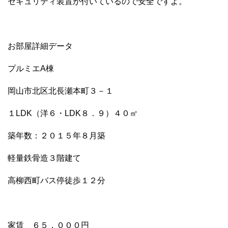
セキュリティ装置が付いているので安全ですよ。
b
at
r
o
o
お部屋詳細データ
k
プルミエA棟
岡山市北区北長瀬本町３－１
１LDK（洋６・LDK８．９）４０㎡
築年数：２０１５年８月築
軽量鉄骨造３階建て
高柳西町バス停徒歩１２分
家賃 ６５，０００円