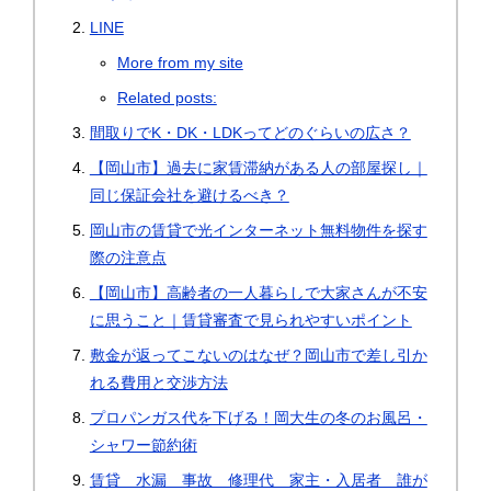
LINE
More from my site
Related posts:
間取りでK・DK・LDKってどのぐらいの広さ？
【岡山市】過去に家賃滞納がある人の部屋探し｜
同じ保証会社を避けるべき？
岡山市の賃貸で光インターネット無料物件を探す
際の注意点
【岡山市】高齢者の一人暮らしで大家さんが不安
に思うこと｜賃貸審査で見られやすいポイント
敷金が返ってこないのはなぜ？岡山市で差し引か
れる費用と交渉方法
プロパンガス代を下げる！岡大生の冬のお風呂・
シャワー節約術
賃貸 水漏 事故 修理代 家主・入居者 誰が