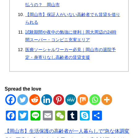
払うの？ 岡山市
【岡山市】保証人がいない高齢者でも賃貸を借り
られる
試験期間や夜中の勉強に便利｜岡大周辺の24時
間スーパー・コンビニ充実エリア
医療ソーシャルワーカー必見｜岡山市の退院予
定・身寄りなし高齢者の賃貸支援
Spread the love
F
T
Li
E
W
T
S
共
a
wi
n
m
e
u
ky
有
【岡山市】生活保護の高齢者が一人暮らしで“急な体調変
c
tt
e
ail
C
m
p