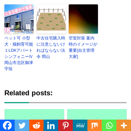
ペット可 小型
中古住宅購入時
空室対策 案内
犬・猫飼育可能
に注意しないけ
時のイメージが
１LDKアパート
ればならない法
重要[自主管理
シンフォニーⅣ
令 岡山
大家]
岡山市北区御津
宇垣
Related posts:
Translate »
間取りでK・DK・LDKって
【岡山市】過去に家賃滞納