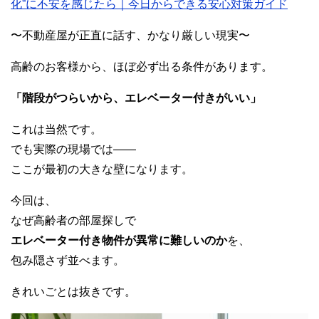
化”に不安を感じたら｜今日からできる安心対策ガイド
e
er
h
bl
e
b
at
r
〜不動産屋が正直に話す、かなり厳しい現実〜
o
高齢のお客様から、ほぼ必ず出る条件があります。
o
「階段がつらいから、エレベーター付きがいい」
k
これは当然です。
でも実際の現場では――
ここが最初の大きな壁になります。
今回は、
なぜ高齢者の部屋探しで
エレベーター付き物件が異常に難しいのか
を、
包み隠さず並べます。
きれいごとは抜きです。