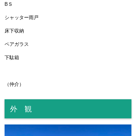
BＳ
シャッター雨戸
床下収納
ペアガラス
下駄箱
（仲介）
外 観