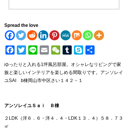
Spread the love
F
T
Li
E
W
T
S
共
a
wi
n
m
e
u
ky
有
ゆったりと入れる1坪風呂部屋。オシャレなリビングで家
c
tt
e
ail
C
m
p
族と楽しいインテリアを楽しめる間取りです。アンソレイ
e
er
h
bl
e
ユSAI b棟岡山市中区さい１４２－１
b
at
r
o
o
アンソレイユＳａｉ Ｂ棟
k
２LDK（洋６．６・洋４．４・LDK１３．４）５８．７３
㎡