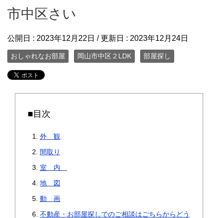
市中区さい
公開日 :
2023年12月22日
/ 更新日 :
2023年12月24日
おしゃれなお部屋
岡山市中区２LDK
部屋探し
■目次
外 観
間取り
室 内
地 図
動 画
不動産・お部屋探しでのご相談はごちらからどう