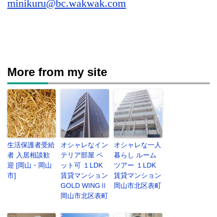
minikuru@bc.wakwak.com
More from my site
生活保護者受給
オシャレなイン
オシャレな一人
者 入居相談歓
テリア部屋 ペ
暮らし ルーム
迎 [岡山・岡山
ット可 １LDK
ツアー １LDK
市]
賃貸マンション
賃貸マンション
GOLD WINGⅡ
岡山市北区表町
岡山市北区表町