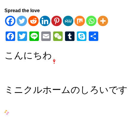
Spread the love
F
T
Li
E
W
T
S
共
a
wi
n
m
e
u
ky
有
c
tt
e
ail
C
m
p
こんにちわ
e
er
h
bl
e
b
at
r
o
ミニクルホームのしろいです
o
k