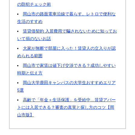
の防犯チェック術
岡山市の路面電車沿線で暮らす。レトロで便利な
生活のすすめ
賃貸借契約 入居費用で騙されないために知ってお
いて損のないお話
大家が無断で部屋に入った！賃貸人の立入りが認
められる範囲
岡山市で家賃は値下げ交渉できる？成功しやすい
時期と伝え方
岡山大学鹿田キャンパスの大学生おすすめエリア
5選
高齢で「年金＋生活保護」を受給中…賃貸アパー
トには入居できる？審査の真実と探し方のコツ【岡
山市版】