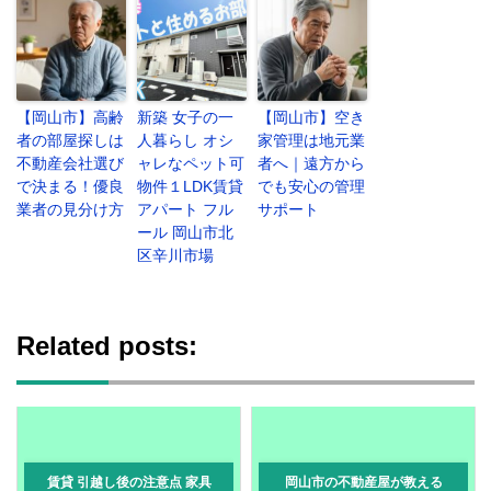
【岡山市】高齢
新築 女子の一
【岡山市】空き
者の部屋探しは
人暮らし オシ
家管理は地元業
不動産会社選び
ャレなペット可
者へ｜遠方から
で決まる！優良
物件１LDK賃貸
でも安心の管理
業者の見分け方
アパート フル
サポート
ール 岡山市北
区辛川市場
Related posts:
賃貸 引越し後の注意点 家具
岡山市の不動産屋が教える