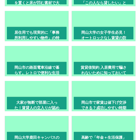
を置くと床が凹む素材で大
「この人なら貸したい」と
丈夫ですか？
思われる内見の態度
居住用でも現実的に「事務
岡山大学の女子学生必見！
所利用しやすい物件」の特
オートロックなし賃貸の防
徴
犯チェック術
岡山市の路面電車沿線で暮
賃貸借契約 入居費用で騙さ
らす。レトロで便利な生活
れないために知っておいて
のすすめ
損のないお話
大家が無断で部屋に入っ
岡山市で家賃は値下げ交渉
た！賃貸人の立入りが認め
できる？成功しやすい時期
られる範囲
と伝え方
岡山大学鹿田キャンパスの
高齢で「年金＋生活保護」