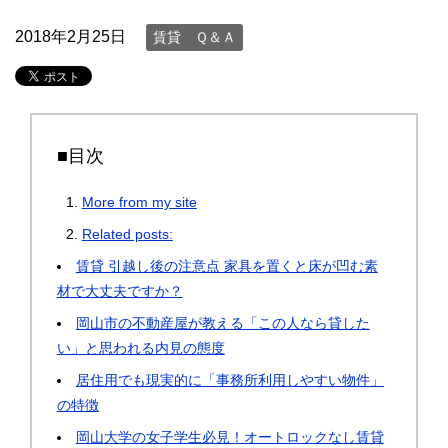
2018年2月25日
賃貸 Ｑ＆Ａ
■目次
More from my site
Related posts:
賃貸 引越し後の注意点 家具を置くと床が凹む素
材で大丈夫ですか？
岡山市の不動産屋が教える「この人なら貸した
い」と思われる内見の態度
居住用でも現実的に「事務所利用しやすい物件」
の特徴
岡山大学の女子学生必見！オートロックなし賃貸