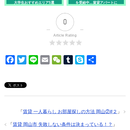
大学生おすすめエリア5選
を受給中…賃貸アパートに
は入居できる？審査の真実
と探し方のコツ【岡山市
版】
0
Article Rating
F
T
Li
E
W
T
S
共
a
wi
n
m
e
u
ky
有
c
tt
e
ail
C
m
p
e
er
h
bl
e
b
at
r
o
「
賃貸 一人暮らし お部屋探しの方法 岡山②#２
」
o
k
「
賃貸 岡山市 失敗しない条件は決まっている！？
」