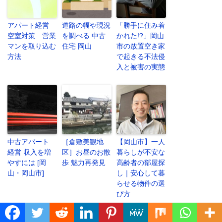
アパート経営
道路の幅や現況
「勝手に住み着
空室対策 営業
を調べる 中古
かれた!?」岡山
マンを取り込む
住宅 岡山
市の放置空き家
方法
で起きる不法侵
入と被害の実態
中古アパート
［倉敷美観地
【岡山市】一人
経営 収入を増
区］お昼のお散
暮らしが不安な
やすには [岡
歩 魅力再発見
高齢者の部屋探
山・岡山市]
し｜安心して暮
らせる物件の選
び方
Translate »