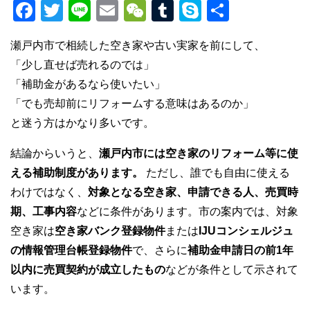
F
T
Li
E
W
T
S
共
a
wi
n
m
e
u
ky
有
瀬戸内市で相続した空き家や古い実家を前にして、
c
tt
e
ail
C
m
p
「少し直せば売れるのでは」
e
er
h
bl
e
「補助金があるなら使いたい」
b
at
r
「でも売却前にリフォームする意味はあるのか」
o
と迷う方はかなり多いです。
o
結論からいうと、
瀬戸内市には空き家のリフォーム等に使
k
える補助制度があります。
ただし、誰でも自由に使える
わけではなく、
対象となる空き家、申請できる人、売買時
期、工事内容
などに条件があります。市の案内では、対象
空き家は
空き家バンク登録物件
または
IJUコンシェルジュ
の情報管理台帳登録物件
で、さらに
補助金申請日の前1年
以内に売買契約が成立したもの
などが条件として示されて
います。