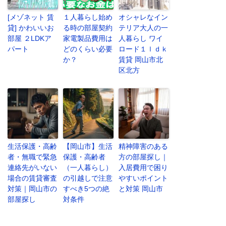
[メゾネット 賃
１人暮らし始め
オシャレなイン
貸] かわいいお
る時の部屋契約
テリア大人の一
部屋 ２LDKア
家電製品費用は
人暮らし ワイ
パート
どのくらい必要
ロード１ｌｄｋ
か？
賃貸 岡山市北
区北方
生活保護・高齢
【岡山市】生活
精神障害のある
者・無職で緊急
保護・高齢者
方の部屋探し｜
連絡先がいない
（一人暮らし）
入居費用で困り
場合の賃貸審査
の引越しで注意
やすいポイント
対策｜岡山市の
すべき5つの絶
と対策 岡山市
部屋探し
対条件