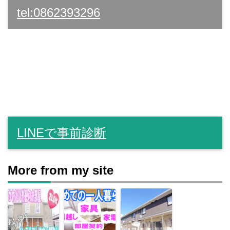
tel:0862393296
LINEで事前診断
More from my site