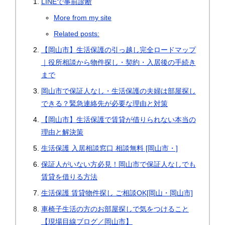
LINEで事前診断
More from my site
Related posts:
【岡山市】生活保護の引っ越し完全ロードマップ
｜役所相談から物件探し・契約・入居後の手続き
まで
岡山市で保証人なし・生活保護の夫婦は部屋探し
できる？緊急連絡先が必要な理由と対策
【岡山市】生活保護で賃貸が借りられない本当の
理由と解決策
生活保護 入居相談窓口 相談無料 [岡山市・]
保証人がいない方必見！岡山市で保証人なしでも
賃貸を借りる方法
生活保護 賃貸物件探し ご相談OK[岡山・岡山市]
車椅子生活の方のお部屋探しで気をつけること
【現場目線ブログ／岡山市】