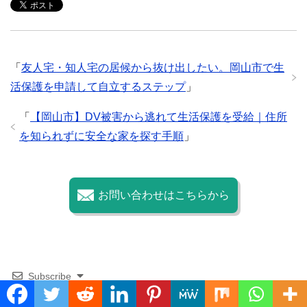
e
er
h
bl
e
b
at
r
o
「
友人宅・知人宅の居候から抜け出したい。岡山市で生
o
活保護を申請して自立するステップ
」
k
「
【岡山市】DV被害から逃れて生活保護を受給｜住所
を知られずに安全な家を探す手順
」
お問い合わせはこちらから
Subscribe
Translate »