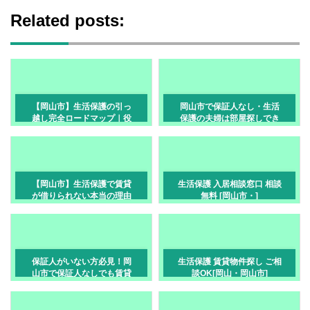
Related posts:
【岡山市】生活保護の引っ
岡山市で保証人なし・生活
越し完全ロードマップ｜役
保護の夫婦は部屋探しでき
所相談から物件探し・契
る？緊急連絡先が必要な理
約・入居後の手続きまで
由と対策
【岡山市】生活保護で賃貸
生活保護 入居相談窓口 相談
が借りられない本当の理由
無料 [岡山市・]
と解決策
保証人がいない方必見！岡
生活保護 賃貸物件探し ご相
山市で保証人なしでも賃貸
談OK[岡山・岡山市]
を借りる方法