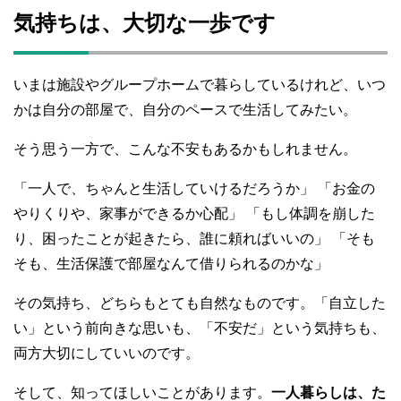
e
er
h
bl
e
気持ちは、大切な一歩です
b
at
r
o
o
いまは施設やグループホームで暮らしているけれど、いつ
k
かは自分の部屋で、自分のペースで生活してみたい。
そう思う一方で、こんな不安もあるかもしれません。
「一人で、ちゃんと生活していけるだろうか」 「お金の
やりくりや、家事ができるか心配」 「もし体調を崩した
り、困ったことが起きたら、誰に頼ればいいの」 「そも
そも、生活保護で部屋なんて借りられるのかな」
その気持ち、どちらもとても自然なものです。「自立した
い」という前向きな思いも、「不安だ」という気持ちも、
両方大切にしていいのです。
そして、知ってほしいことがあります。
一人暮らしは、た