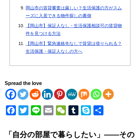
岡山市の賃貸審査は厳しい？生活保護の方がスム
ーズに入居できる物件探しの裏側
【岡山市】保証人なし・生活保護相談可の賃貸物
件を見つける方法
【岡山市】緊急連絡先なしで賃貸は借りられる？
生活保護・保証人なしの方へ
Spread the love
F
T
Li
E
W
T
S
共
a
wi
n
m
e
u
ky
有
c
tt
e
ail
C
m
p
「自分の部屋で暮らしたい」――その