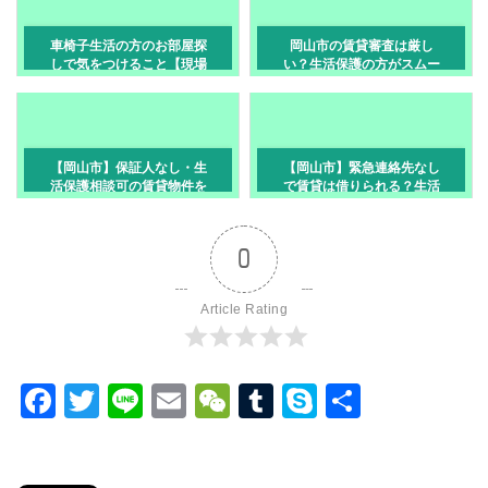
車椅子生活の方のお部屋探
岡山市の賃貸審査は厳し
しで気をつけること【現場
い？生活保護の方がスムー
目線ブログ／岡山市】
ズに入居できる物件探しの
裏側
【岡山市】保証人なし・生
【岡山市】緊急連絡先なし
活保護相談可の賃貸物件を
で賃貸は借りられる？生活
見つける方法
保護・保証人なしの方へ
0
Article Rating
F
T
Li
E
W
T
S
共
a
wi
n
m
e
u
ky
有
c
tt
e
ail
C
m
p