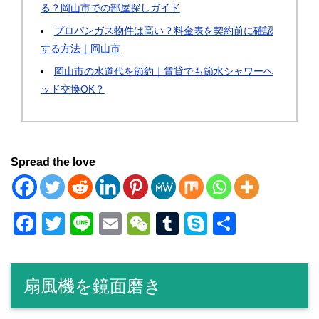
る？岡山市での部屋探しガイド
プロパンガス物件は高い？料金表を契約前に確認
する方法｜岡山市
岡山市の水道代を節約｜賃貸でも節水シャワーヘ
ッド交換OK？
Spread the love
F
T
Li
E
W
T
S
共
a
wi
n
m
e
u
ky
有
c
tt
e
ail
C
m
p
扇風機を鏡面磨き
e
er
h
bl
e
b
at
r