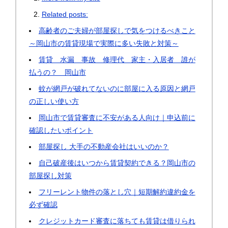
Related posts:
高齢者のご夫婦が部屋探しで気をつけるべきこと
～岡山市の賃貸現場で実際に多い失敗と対策～
賃貸 水漏 事故 修理代 家主・入居者 誰が
払うの？ 岡山市
蚊が網戸が破れてないのに部屋に入る原因と網戸
の正しい使い方
岡山市で賃貸審査に不安がある人向け｜申込前に
確認したいポイント
部屋探し 大手の不動産会社はいいのか？
自己破産後はいつから賃貸契約できる？岡山市の
部屋探し対策
フリーレント物件の落とし穴｜短期解約違約金を
必ず確認
クレジットカード審査に落ちても賃貸は借りられ