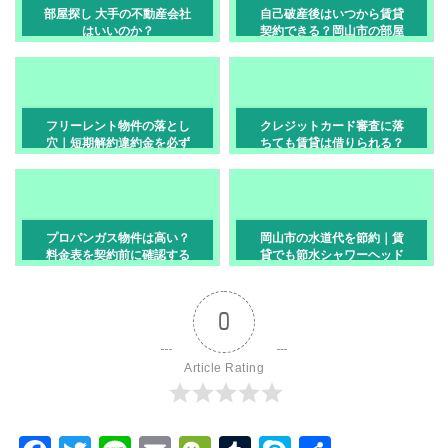
部屋探し 大手の不動産会社
自己破産後はいつから賃貸
はいいのか？
契約できる？岡山市の部屋
探し対策
フリーレント物件の落とし
クレジットカード審査に落
穴｜短期解約違約金を必ず
ちても賃貸は借りられる？
確認
岡山市での部屋探しガイド
プロパンガス物件は高い？
岡山市の水道代を節約｜賃
料金表を契約前に確認する
貸でも節水シャワーヘッド
方法｜岡山市
交換OK？
0
Article Rating