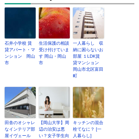
石井小学校 賃
生活保護の相談
一人暮らし 収
貸アパート・マ
受け付けていま
納に困らないお
ンション 岡山
す 岡山・岡山
部屋 １LDK賃
市
市
貸マンション
岡山市北区富田
町
田舎のオシャレ
【岡山大学】周
キッチンの混合
なインテリア部
辺の治安は悪
栓てなに？ [一
屋イヴェール
い？女子学生向
人暮らし]