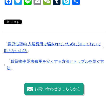
F
T
Li
E
W
T
S
共
a
wi
n
m
e
u
ky
有
c
tt
e
ail
C
m
p
e
er
h
bl
e
b
at
r
o
「
賃貸借契約 入居費用で騙されないために知っておいて
o
損のないお話
」
k
「
賃貸物件 退去費用を安くする方法とトラブルを防ぐ方
法
」
お問い合わせはこちらから