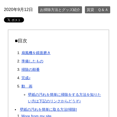
2020年9月12日
お掃除方法とグッズ紹介
賃貸 Ｑ＆Ａ
■目次
扇風機を鏡面磨き
準備したもの
掃除の順番
完成♪
動 画
壁紙の汚れを簡単に掃除をする方法を知りた
い方は下記のリンクからどうぞ♪
壁紙の汚れを簡単に取る方法[掃除]
More from my site