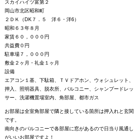
スカイハイツ富第２
岡山市北区昭和町
２ＤＫ（DK７．５ 洋６・洋6）
昭和６３年８月
家賃６０，０００円
共益費０円
駐車場７，０００円
敷金２ヶ月・礼金１ヶ月
設備
エアコン１基、下駄箱、ＴＶドアホン、ウォシュレット、
押入、照明器具、脱衣所、バルコニー、シャンプードレッ
サー、洗濯機置場室内、角部屋、都市ガス
お部屋は全室角部屋で隣と接している箇所は押入れと玄関
です。
南向きのバルコニーで各部屋に窓があるので日当り風通し
がいいお部屋ですよ！