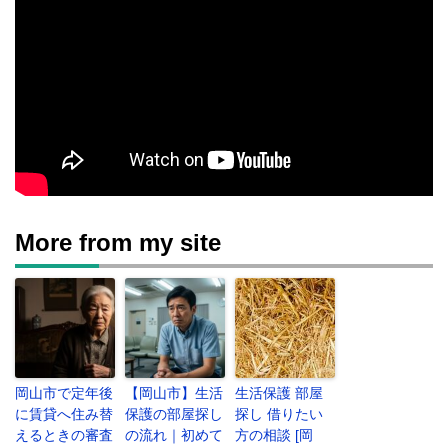
More from my site
岡山市で定年後
【岡山市】生活
生活保護 部屋
に賃貸へ住み替
保護の部屋探し
探し 借りたい
えるときの審査
の流れ｜初めて
方の相談 [岡