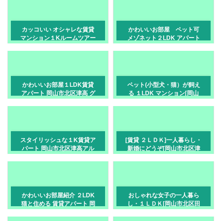
カッコいい オシャレな賃貸
かわいいお部屋 ペット可
マンション１Kルームツアー
メゾネット２LDK アパート
天瀬ハイマート岡山市北区
カローレ岡山市南区福富東
天瀬
かわいいお部屋１LDK賃貸
ペット(小型犬・猫）が飼え
アパート 岡山市北区津高 グ
る １LDK マンション[岡山
ラン・シャリオⅠ番館
市・大供]
スタイリッシュな１K賃貸ア
[賃貸 ２ＬＤＫ]一人暮らし・
パート 岡山市北区津高アル
新婚にどうぞ[岡山市北区津
ディエンテ
高]
かわいいお部屋紹介 ２LDK
おしゃれな女子の一人暮ら
猫と住める 賃貸アパート 岡
し・１ＬＤＫ[岡山市北区田
山市南区藤田
益]