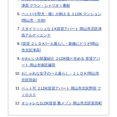
津高 グラン・シャリオⅠ番館
ペット(小型犬・猫）が飼える １LDK マンション
[岡山市・大供]
スタイリッシュな１K賃貸アパート 岡山市北区津
高アルディエンテ
[賃貸 ２ＬＤＫ]一人暮らし・新婚にどうぞ[岡山
市北区津高]
かわいいお部屋紹介 ２LDK猫と住める 賃貸アパ
ート 岡山市南区藤田
おしゃれな女子の一人暮らし・１ＬＤＫ[岡山市
北区田益]
ペット可 ２LDK賃貸アパート 岡山市北区野田 フ
ィロスⅡ
オシャレな1LDK賃貸 雅メゾン 岡山市北区富田町