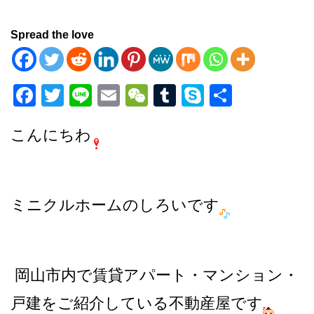
Spread the love
F
T
Li
E
W
T
S
共
a
wi
n
m
e
u
ky
有
こんにちわ
c
tt
e
ail
C
m
p
e
er
h
bl
e
b
at
r
o
ミニクルホームのしろいです
o
k
岡山市内で賃貸アパート・マンション・
戸建をご紹介している不動産屋です