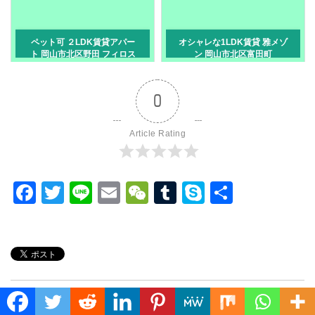
ペット可 ２LDK賃貸アパー
オシャレな1LDK賃貸 雅メゾ
ト 岡山市北区野田 フィロス
ン 岡山市北区富田町
Ⅱ
0
Article Rating
F
T
Li
E
W
T
S
共
a
wi
n
m
e
u
ky
有
c
tt
e
ail
C
m
p
e
er
h
bl
e
b
at
r
o
Translate »