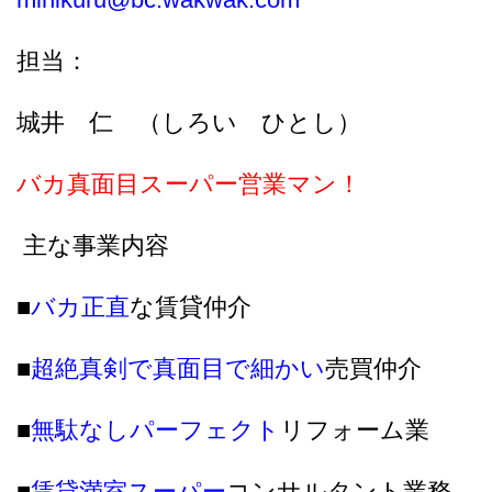
担当：
城井 仁 （しろい ひとし）
バカ真面目スーパー営業マン！
主な事業内容
■
バカ正直
な賃貸仲介
■
超絶真剣で真面目で細かい
売買仲介
■
無駄なしパーフェクト
リフォーム業
■
賃貸満室スーパー
コンサルタント業務