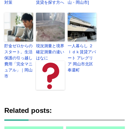
対策
賃貸を探す方へ
山・岡山市]
貯金ゼロからの
現況測量と境界
一人暮らし ２
スタート。生活
確定測量の違い
ｌｄｋ賃貸アパ
保護の引っ越し
はなに
ート アレグリ
費用「完全マニ
ア 岡山市北区
ュアル」｜岡山
奉還町
市
Related posts: