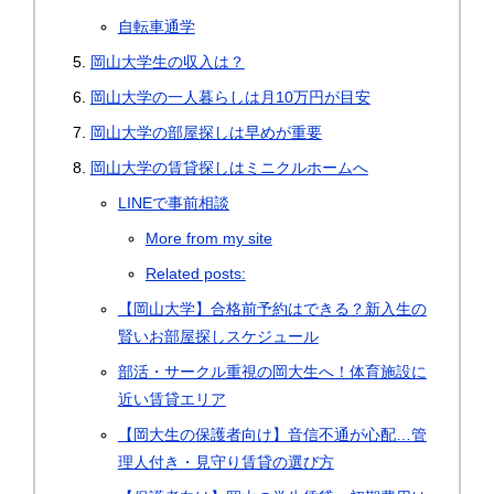
自転車通学
岡山大学生の収入は？
岡山大学の一人暮らしは月10万円が目安
岡山大学の部屋探しは早めが重要
岡山大学の賃貸探しはミニクルホームへ
LINEで事前相談
More from my site
Related posts:
【岡山大学】合格前予約はできる？新入生の
賢いお部屋探しスケジュール
部活・サークル重視の岡大生へ！体育施設に
近い賃貸エリア
【岡大生の保護者向け】音信不通が心配…管
理人付き・見守り賃貸の選び方