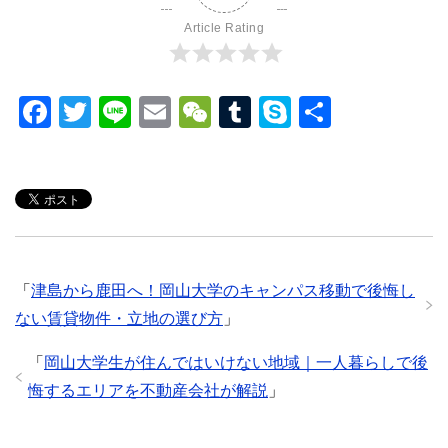
Article Rating
F
T
Li
E
W
T
S
共
a
wi
n
m
e
u
ky
有
c
tt
e
ail
C
m
p
e
er
h
bl
e
b
at
r
o
「
津島から鹿田へ！岡山大学のキャンパス移動で後悔し
o
ない賃貸物件・立地の選び方
」
k
「
岡山大学生が住んではいけない地域｜一人暮らしで後
悔するエリアを不動産会社が解説
」