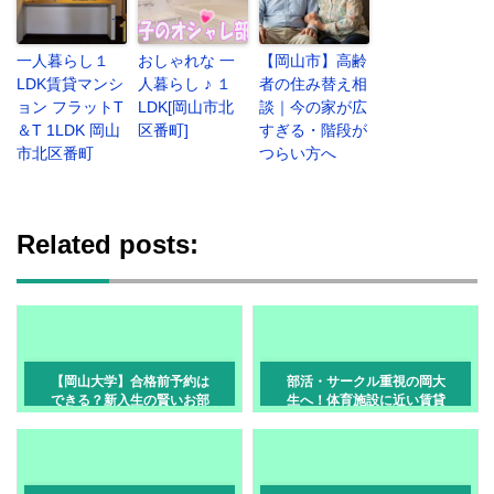
一人暮らし１
おしゃれな 一
【岡山市】高齢
LDK賃貸マンシ
人暮らし ♪ １
者の住み替え相
ョン フラットT
LDK[岡山市北
談｜今の家が広
＆T 1LDK 岡山
区番町]
すぎる・階段が
市北区番町
つらい方へ
Related posts:
【岡山大学】合格前予約は
部活・サークル重視の岡大
できる？新入生の賢いお部
生へ！体育施設に近い賃貸
屋探しスケジュール
エリア