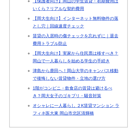
【保護者向け】岡山の学生賃貸・初期費用は
いくら？リアルな契約費用
【岡大生向け】インターネット無料物件の落
とし穴｜回線速度チェック
賃貸の入居時の傷チェックを忘れずに｜退去
費用トラブル防止
【岡大生向け】実家から住民票は移すべき？
岡山で一人暮らしを始める学生の手続き
津島から鹿田へ！岡山大学のキャンパス移動
で後悔しない賃貸物件・立地の選び方
1階がコンビニ・飲食店の賃貸は避けるべ
き？岡大女子のゴキブリ・騒音対策
オシャレに一人暮らし ２K賃貸マンション ラ
フィネ医大東 岡山市北区清輝橋