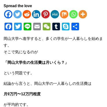
Spread the love
F
T
Li
E
W
T
S
共
a
wi
n
m
e
u
ky
有
岡山大学へ進学すると、多くの学生が一人暮らしを始めま
c
tt
e
ail
C
m
p
す。
e
er
h
bl
e
そこで気になるのが
b
at
r
「岡山大学生の生活費は月いくら？」
o
o
という問題です。
k
結論から言うと、岡山大学の一人暮らしの生活費は
月9万円〜12万円程度
が平均的です。