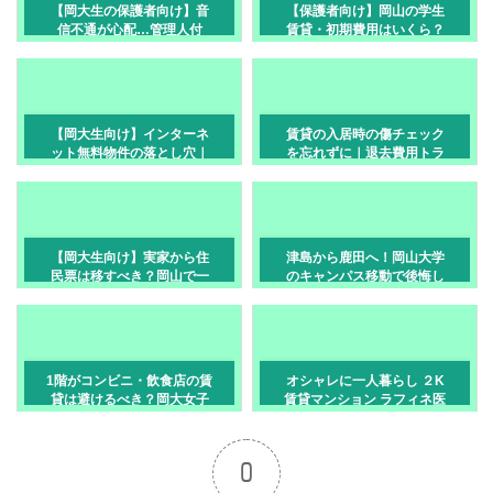
【岡大生の保護者向け】音
【保護者向け】岡山の学生
信不通が心配…管理人付
賃貸・初期費用はいくら？
き・見守り賃貸の選び方
リアルな契約費用
【岡大生向け】インターネ
賃貸の入居時の傷チェック
ット無料物件の落とし穴｜
を忘れずに｜退去費用トラ
回線速度チェック
ブル防止
【岡大生向け】実家から住
津島から鹿田へ！岡山大学
民票は移すべき？岡山で一
のキャンパス移動で後悔し
人暮らしを始める学生の手
ない賃貸物件・立地の選び
続き
方
1階がコンビニ・飲食店の賃
オシャレに一人暮らし ２K
貸は避けるべき？岡大女子
賃貸マンション ラフィネ医
のゴキブリ・騒音対策
大東 岡山市北区清輝橋
0