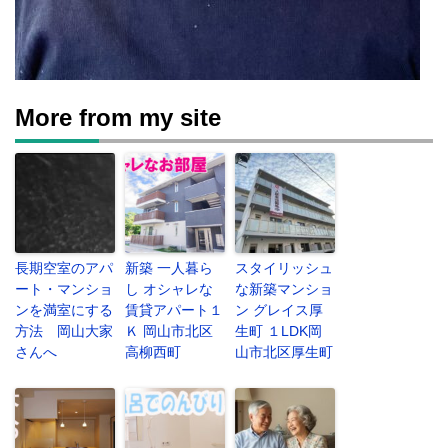
More from my site
長期空室のアパ
新築 一人暮ら
スタイリッシュ
ート・マンショ
し オシャレな
な新築マンショ
ンを満室にする
賃貸アパート１
ン グレイス厚
方法 岡山大家
Ｋ 岡山市北区
生町 １LDK岡
さんへ
高柳西町
山市北区厚生町