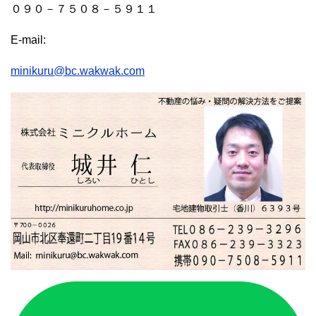
０９０－７５０８－５９１１
E-mail:
minikuru@bc.wakwak.com