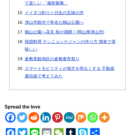
て楽しい 「備前紫庵」
イイダコ釣りと日生の五味の市
津山市観光で有名な鶴山公園へ
鶴山公園へ花見 桜が満開！[岡山県津山市]
韓国料理 ヤンニョンケジャンの作り方 簡単で美
味しい
倉敷美観地区の倉敷春宵祭り
スマートモビリティが地方を明るくする 不動産
屋目線で考えてみた
Spread the love
F
T
Li
E
W
T
S
共