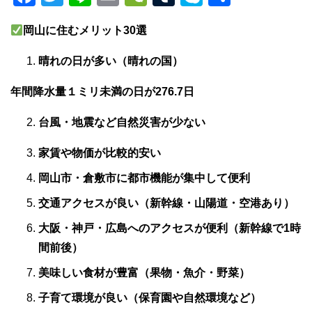
a
wi
n
m
e
u
ky
有
岡山に住むメリット30選
c
tt
e
ail
C
m
p
e
er
h
bl
e
晴れの日が多い（晴れの国）
b
at
r
年間降水量１ミリ未満の日が276.7日
o
o
台風・地震など自然災害が少ない
k
家賃や物価が比較的安い
岡山市・倉敷市に都市機能が集中して便利
交通アクセスが良い（新幹線・山陽道・空港あり）
大阪・神戸・広島へのアクセスが便利（新幹線で1時
間前後）
美味しい食材が豊富（果物・魚介・野菜）
子育て環境が良い（保育園や自然環境など）