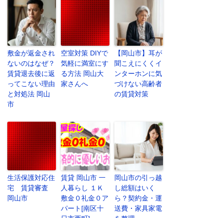
敷金が返金され
空室対策 DIYで
【岡山市】耳が
ないのはなぜ？
気軽に満室にす
聞こえにくくイ
賃貸退去後に返
る方法 岡山大
ンターホンに気
ってこない理由
家さんへ
づけない高齢者
と対処法 岡山
の賃貸対策
市
生活保護対応住
賃貸 岡山市 一
岡山市の引っ越
宅 賃貸審査
人暮らし １Ｋ
し総額はいく
岡山市
敷金０礼金０ア
ら？契約金・運
パート[南区十
送費・家具家電