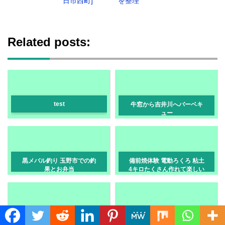
日市西町]
を整理
Related posts:
test
牛窓から吉井川へバーベキ
ュー
黒メバル釣り 玉野市での釣
備前焼体験 電動ろくろ 粘土
果とお弁当
4キロたくさん作れて楽しい
「備前紫庵」
イイダコ釣りと日生の五味
津山市観光で有名な鶴山公
Translate »