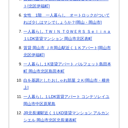
ト[北区伊福町]
女性 1階 一人暮らし オートロックがついて
れば少しはマシでしょうか？[岡山・岡山市]
一人暮らし ＴＷＩＮ ＴＯＷＥＲＳ Ｓｅｌｉｎａ
１LDK賃貸マンション 岡山市北区表町
賃貸 岡山市 ＪＲ岡山駅近く１Ｋアパート[岡山市
北区伊福町]
一人暮らし１K賃貸アパート パルフェット島田本
町 岡山市北区島田本町
白を基調としたおしゃれ部屋 ２Ｋ[岡山市・横井
上]
一人暮らし １LDK賃貸アパート コンテソレイユ
岡山市中区原尾島
JR北長瀬駅近く１LKD賃貸マンション アルカン
シエル 岡山市北区北長瀬表町