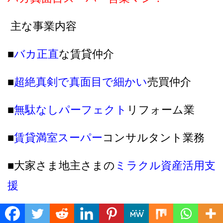
主な事業内容
■
バカ正直
な賃貸仲介
■
超絶真剣で真面目で細かい
売買仲介
■
無駄なしパーフェクト
リフォーム業
■
賃貸満室スーパー
コンサルタント業務
■大家さま地主さまの
ミラクル資産活用支
援
■
究極
賃貸満室管理、運営をサポート
Translate »