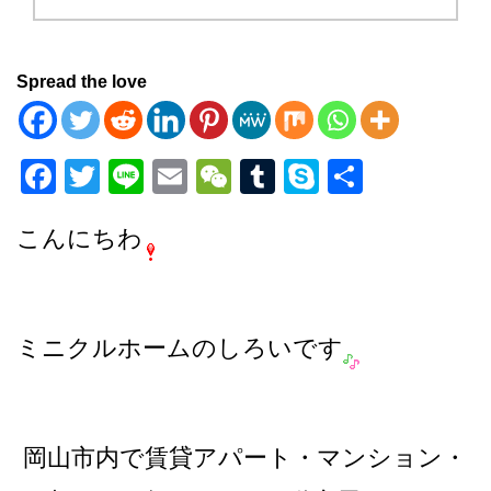
Spread the love
F
T
Li
E
W
T
S
共
a
wi
n
m
e
u
ky
有
こんにちわ
c
tt
e
ail
C
m
p
e
er
h
bl
e
b
at
r
o
ミニクルホームのしろいです
o
k
岡山市内で賃貸アパート・マンション・