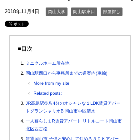
2018年11月4日
岡山大学
岡山駅東口
部屋探し
■目次
ミニクルホーム所在地
岡山駅西口から事務所までの道案内(車編)
More from my site
Related posts:
JR高島駅徒歩4分のオシャレな１LDK賃貸アパー
トグランシャリオB 岡山市中区清水
一人暮らし１R賃貸アパート リトルコート岡山市
北区西古松
賃貸岡山市 子供と安心して住める３ＤＫアパー