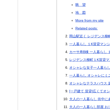
眺 望
地 図
More from my site
Related posts:
岡山駅近く レジデンス柳
一人暮らし １K賃貸マンシ
カーサ寿B棟 一人暮らし 
レジデンス柳町１K賃貸マ
オシャレな女子一人暮らし
一人暮らし オシャレにミ
オシャレなテラスハウス 
[一戸建て 賃貸]広くてオ
大人の一人暮らし 街中に
大人の一人暮らし部屋 お