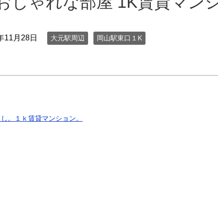
おしゃれな部屋 1K賃貸マン
9年11月28日
大元駅周辺
岡山駅東口１K
らし。１ｋ賃貸マンション。