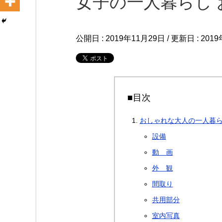
女子の一人暮らし 
公開日 :
2019年11月29日
/ 更新日 :
201
■目次
おしゃれな大人の一人暮
設備
動 画
外 観
間取り
共用部分
室内写真