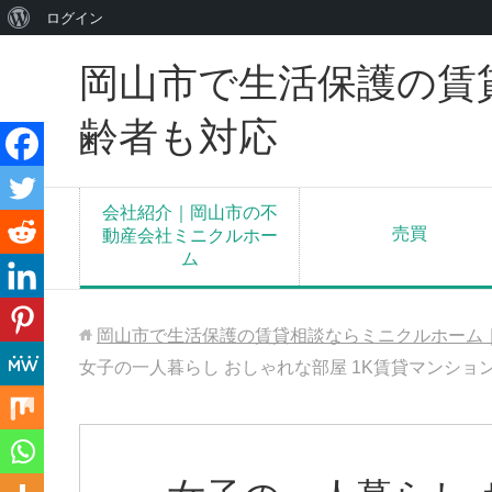
WordPress
ログイン
に
岡山市で生活保護の賃
つ
い
齢者も対応
て
会社紹介｜岡山市の不
売買
動産会社ミニクルホー
ム
岡山市で生活保護の賃貸相談ならミニクルホーム
女子の一人暮らし おしゃれな部屋 1K賃貸マンション