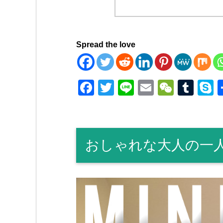
Spread the love
F
T
Li
E
W
T
a
wi
n
m
e
u
k
c
tt
e
ail
C
m
p
e
er
h
bl
e
おしゃれな大人の一
b
at
r
o
o
k