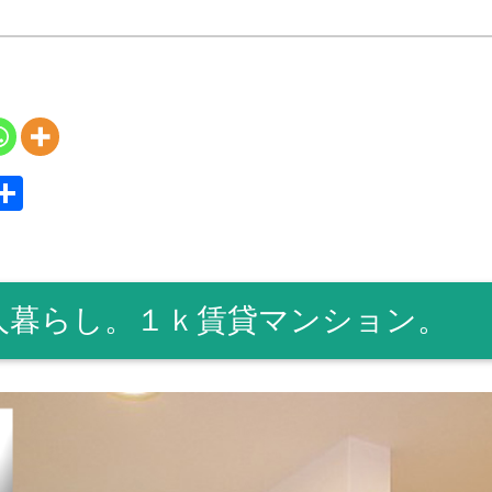
S
共
y
有
人暮らし。１ｋ賃貸マンション。