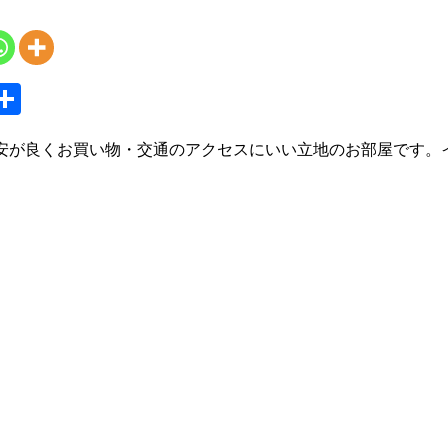
S
共
y
有
安が良くお買い物・交通のアクセスにいい立地のお部屋です。