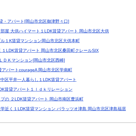
貸・アパート[岡山市北区御津野々口]
部屋 大供ハイマート１LDK賃貸アパート 岡山市北区大供
ル１K賃貸マンション岡山市北区大供本町
１LDK賃貸アパート 岡山市北区桑田町クレールSIX
ＬＤＫマンション[岡山市北区西崎]
アパートcourageA 岡山市北区学南町
K岡山市中区平井一人暮らし１LDK賃貸アパート
DK賃貸アパート１ｌｄｋリレーション
プの ２LDK賃貸アパート 岡山市南区豊浜町
学近く１LDK賃貸マンション パラッツオ津島 岡山市北区津島福居