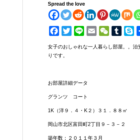
Spread the love
F
T
Li
E
W
T
a
wi
n
m
e
u
k
女子のおしゃれな一人暮らし部屋。。治
c
tt
e
ail
C
m
p
りです。
e
er
h
bl
e
b
at
r
o
お部屋詳細データ
o
グランツ コート
k
1K（洋９．４・K２）３１．８８㎡
岡山市北区富田町2丁目９－３－２
築年数：２０１１年３月