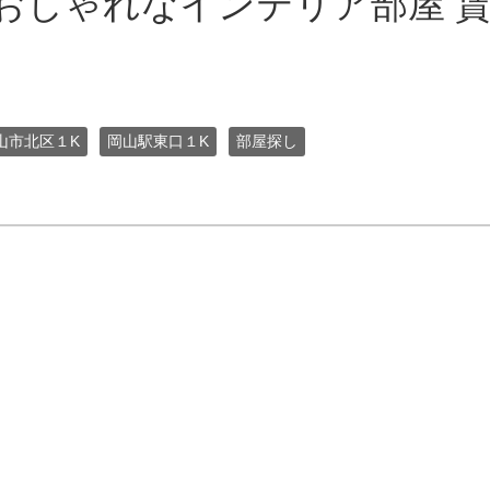
おしゃれなインテリア部屋 
山市北区１K
岡山駅東口１K
部屋探し