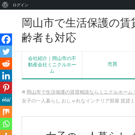
WordPress
ログイン
に
岡山市で生活保護の賃
つ
い
齢者も対応
て
会社紹介｜岡山市の不
売買
動産会社ミニクルホー
ム
岡山市で生活保護の賃貸相談ならミニクルホーム
女子の一人暮らし おしゃれなインテリア部屋 賃貸１