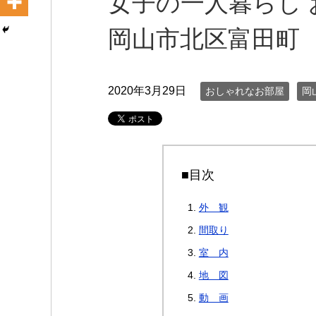
女子の一人暮らし 
岡山市北区富田町
2020年3月29日
おしゃれなお部屋
岡
■目次
外 観
間取り
室 内
地 図
動 画