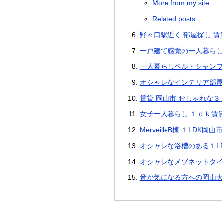
More from my site
Related posts:
野々口駅近く 部屋探し 賃
一戸建て感覚の一人暮らし
一人暮らしベル・シャンブ
オシャレなインテリア部屋 
賃貸 岡山市 おしゃれな３
女子一人暮らし １ｄｋ賃貸
MerveilleB棟 １LD
オシャレな浴槽のある１L
オシャレなメゾネットタイ
音が気になる方への岡山大