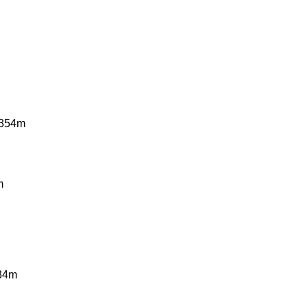
m
m
354m
m
734m