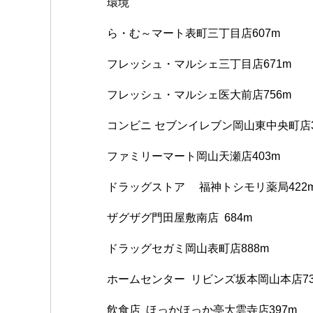
環境
ら・む～マート表町三丁目店607m
フレッシュ・マルシェ三丁目店671
フレッシュ・マルシェ医大前店756
コンビニ セブンイレブン岡山東中央町店
ファミリーマート岡山天瀬店403m
ドラッグストア 福神トシモリ薬局422
ザグザグ門田屋敷南店 684m
ドラッグセガミ岡山表町店888m
ホームセンター リビンズ坂本岡山本店
飲食店 ほっかほっか亭大雲寺店397m