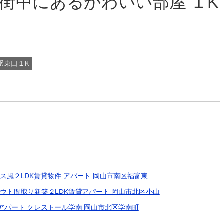
]街中にあるかわいい部屋 １
駅東口１K
ス風２LDK賃貸物件 アパート 岡山市南区福富東
ウト間取り新築２LDK賃貸アパート 岡山市北区小山
アパート クレストール学南 岡山市北区学南町