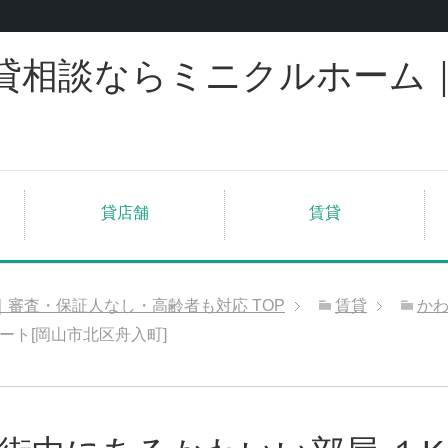
貸相談ならミニクルホーム
貸店舗
賃貸
｜審査・保証人なし・高齢者も対応
TOP
賃貸
か
ート[岡山市北区舟入町]