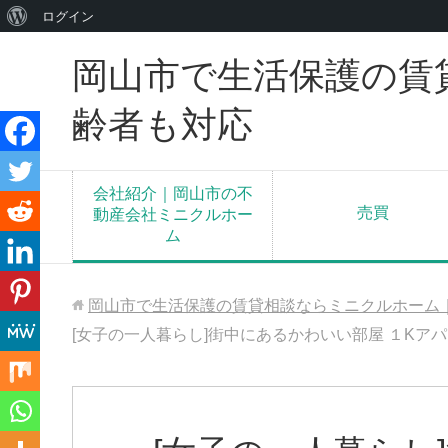
WordPress
ログイン
に
岡山市で生活保護の賃
つ
い
齢者も対応
て
会社紹介｜岡山市の不
売買
動産会社ミニクルホー
ム
岡山市で生活保護の賃貸相談ならミニクルホーム
[女子の一人暮らし]街中にあるかわいい部屋 １Kアパ