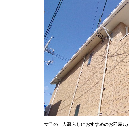
c
tt
e
ail
C
m
p
e
er
h
bl
e
b
at
r
o
o
k
女子の一人暮らしにおすすめのお部屋♪