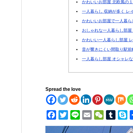
かわいいお部屋 北欧風の１
一人暮らし 収納が多く レ
かわいいお部屋で一人暮ら
おしゃれな一人暮らし部屋
かわいい一人暮らし部屋 レ
音が響きにくい間取り駅前
一人暮らし部屋 オシャレな
Spread the love
F
T
Li
E
W
T
a
wi
n
m
e
u
k