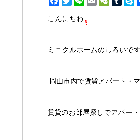
F
T
Li
E
W
T
a
wi
n
m
e
u
k
こんにちわ
c
tt
e
ail
C
m
p
e
er
h
bl
e
b
at
r
o
ミニクルホームのしろいで
o
k
岡山市内で賃貸アパート・マ
賃貸のお部屋探しでアパー