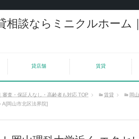
貸相談ならミニクルホーム
貸店舗
賃貸
｜審査・保証人なし・高齢者も対応
TOP
賃貸
岡
A[岡山市北区法界院]