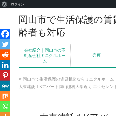
WordPress
ログイン
に
岡山市で生活保護の賃
つ
い
齢者も対応
て
会社紹介｜岡山市の不
売買
動産会社ミニクルホー
ム
岡山市で生活保護の賃貸相談ならミニクルホーム
大東建託１Kアパート岡山理科大学近く エクセレント