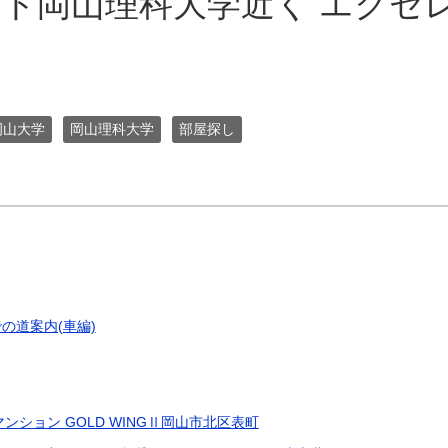
ト岡山理科大学近く エクセレ
岡山大学
岡山理科大学
部屋探し
の道案内(車編)
ンション GOLD WINGⅡ岡山市北区表町