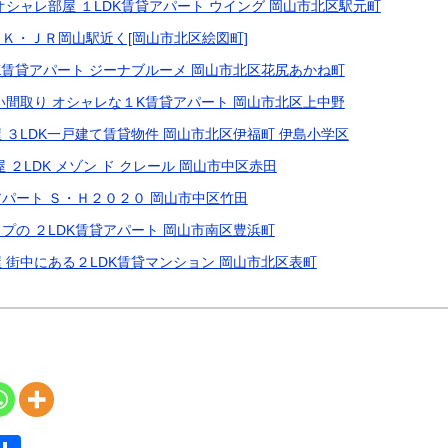
シャレ部屋 １LDK賃貸アパート ウイング 岡山市北区駅元町
Ｋ・ＪＲ岡山駅近く[岡山市北区絵図町]
K賃貸アパート ジーナブルーメ 岡山市北区花尻あかね町
い間取り オシャレな１K賃貸アパート 岡山市北区上中野
 ３LDK一戸建て賃貸物件 岡山市北区伊福町 伊島小学区
 ２LDK メゾン ド クレール 岡山市中区赤田
パート Ｓ・Ｈ２０２０ 岡山市中区竹田
プの ２LDK賃貸アパート 岡山市南区豊浜町
 街中にある２LDK賃貸マンション 岡山市北区表町