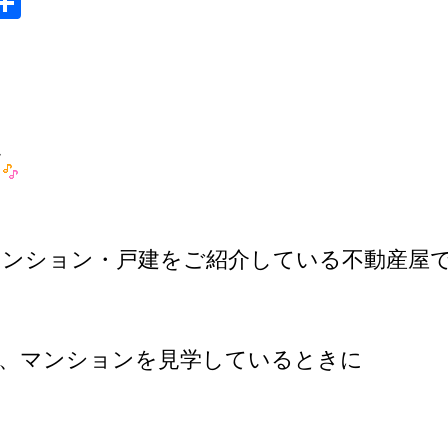
S
共
y
有
す
ンション・戸建をご紹介している不動産屋
ト、マンションを見学しているときに