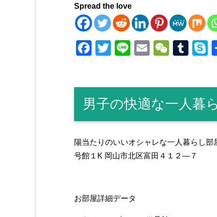
Spread the love
F
T
Li
E
W
T
a
wi
n
m
e
u
k
c
tt
e
ail
C
m
p
e
er
h
bl
e
男子の快適な一人暮
b
at
r
o
o
陽当たりのいいオシャレな一人暮らし部
k
号館１K 岡山市北区富田４１２―７
お部屋詳細データ