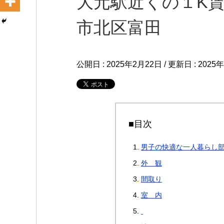
大元駅近くの１K賃
市北区富田
公開日 :
2025年2月22日
/ 更新日 :
2025
■目次
男子の快適な一人暮らし
外 観
間取り
室 内