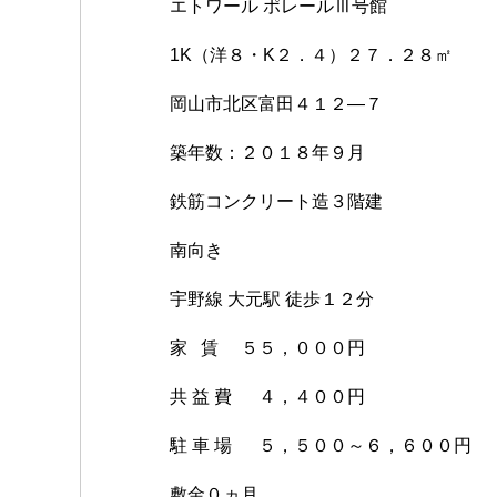
エトワール ポレールⅢ号館
1K（洋８・K２．４）２７．２８㎡
岡山市北区富田４１２―７
築年数：２０１８年９月
鉄筋コンクリート造３階建
南向き
宇野線 大元駅 徒歩１２分
家 賃 ５５，０００円
共 益 費 ４，４００円
駐 車 場 ５，５００～６，６００円
敷金０ヵ月