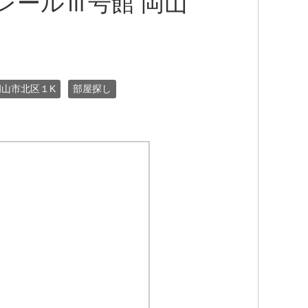
レールⅢ号館 岡山
岡山市北区１K
部屋探し