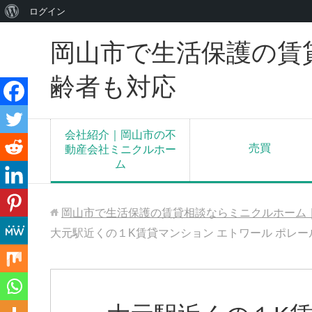
WordPress
ログイン
に
岡山市で生活保護の賃
つ
い
齢者も対応
て
会社紹介｜岡山市の不
売買
動産会社ミニクルホー
ム
岡山市で生活保護の賃貸相談ならミニクルホーム
大元駅近くの１K賃貸マンション エトワール ポレー