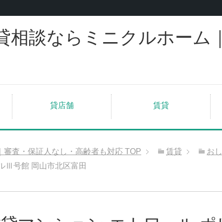
貸相談ならミニクルホーム
貸店舗
賃貸
｜審査・保証人なし・高齢者も対応
TOP
賃貸
お
ルⅢ号館 岡山市北区富田