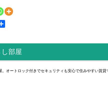
S
共
y
有
らし部屋
屋。オートロック付きでセキュリティも安心で住みやすい賃貸