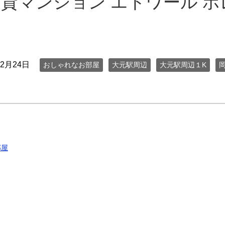
貸マンション エトワール ポ
年2月24日
おしゃれなお部屋
大元駅周辺
大元駅周辺１K
部屋