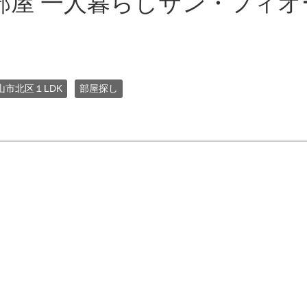
屋 一人暮らしサン・フィオー
山市北区１LDK
部屋探し