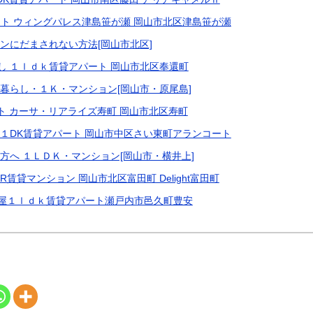
ト ウィングパレス津島笹が瀬 岡山市北区津島笹が瀬
ンにだまされない方法[岡山市北区]
し １ｌｄｋ賃貸アパート 岡山市北区奉還町
暮らし・１Ｋ・マンション[岡山市・原尾島]
ト カーサ・リアライズ寿町 岡山市北区寿町
１DK賃貸アパート 岡山市中区さい東町アランコート
方へ １ＬＤＫ・マンション[岡山市・横井上]
賃貸マンション 岡山市北区富田町 Delight富田町
屋１ｌｄｋ賃貸アパート瀬戸内市邑久町豊安