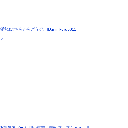
ごちらからどうぞ。ID:minikuru5311
ル
）
DK賃貸アパート 岡山市南区藤田 アリアキャメルⅡ