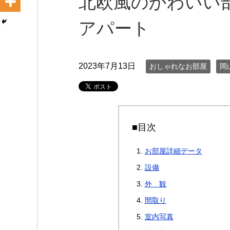
北欧風のかわいい部
アパート
2023年7月13日
おしゃれなお部屋
岡
■目次
お部屋詳細データ
設備
外 観
間取り
室内写真