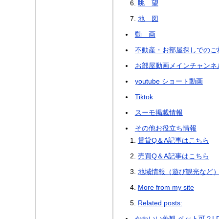
眺 望
地 図
動 画
不動産・お部屋探しでのご相談は
お部屋動画メインチャンネ
youtube ショート動画
Tiktok
スーモ掲載情報
その他お役立ち情報
賃貸Q＆A記事はこちら
売買Q＆A記事はこちら
地域情報（遊び観光など
More from my site
Related posts:
かわいい外観 ペット可２L