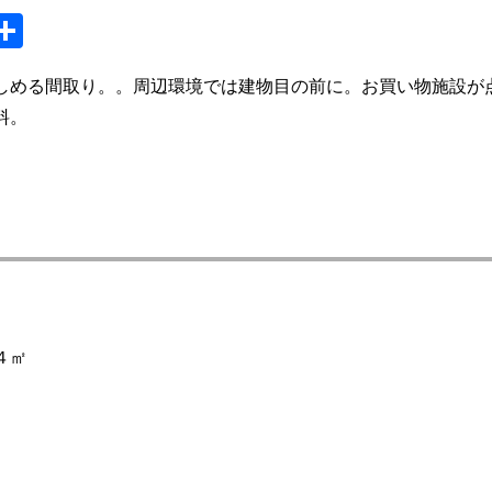
S
共
y
有
しめる間取り。。周辺環境では建物目の前に。お買い物施設が
料。
４㎡