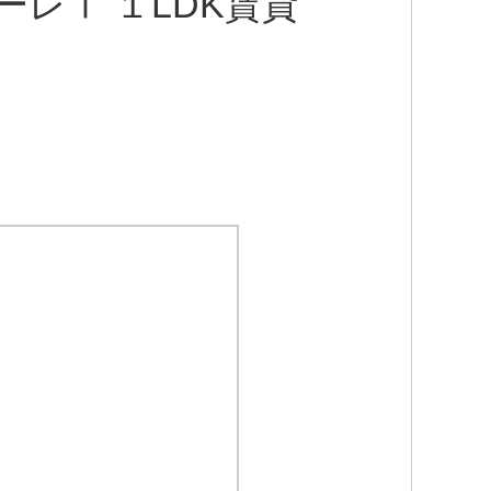
レⅠ １LDK賃貸