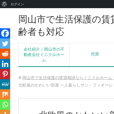
WordPress
ログイン
に
岡山市で生活保護の賃
つ
い
齢者も対応
て
会社紹介｜岡山市の不
売買
動産会社ミニクルホー
ム
岡山市で生活保護の賃貸相談ならミニクルホーム
北欧風のかわいい部屋 一人暮らしサン・フィオーレⅠ