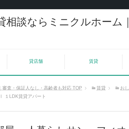
貸相談ならミニクルホーム
貸店舗
賃貸
｜審査・保証人なし・高齢者も対応
TOP
賃貸
お
 １LDK賃貸アパート