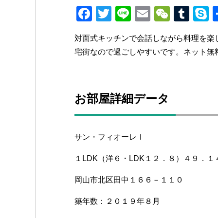
F
T
Li
E
W
T
a
wi
n
m
e
u
k
対面式キッチンで会話しながら料理を楽
c
tt
e
ail
C
m
p
宅街なので過ごしやすいです。ネット無
e
er
h
bl
e
b
at
r
o
お部屋詳細データ
o
k
サン・フィオーレⅠ
１LDK（洋６・LDK１２．８）４９．１
岡山市北区田中１６６－１１０
築年数：２０１９年８月