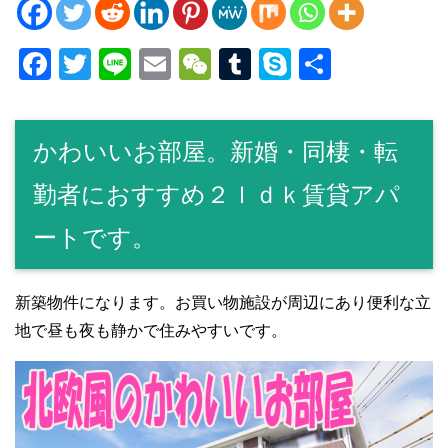
F
T
Li
E
W
T
S
共
a
wi
n
m
e
u
ky
有
c
tt
e
ail
C
m
p
かわいいお部屋。新婚・同棲・転
e
er
h
bl
e
b
at
r
勤者におすすめ２ｌｄｋ賃貸アパ
o
ートです。
o
k
新築物件になります。お買い物施設が周辺にあり便利な立
地で昼も夜も静かで住みやすいです。