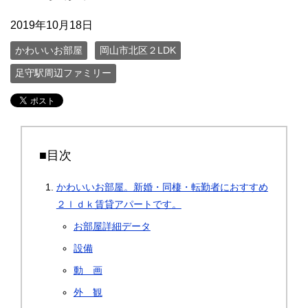
2019年10月18日
かわいいお部屋
岡山市北区２LDK
足守駅周辺ファミリー
■目次
かわいいお部屋。新婚・同棲・転勤者におすすめ
２ｌｄｋ賃貸アパートです。
お部屋詳細データ
設備
動 画
外 観