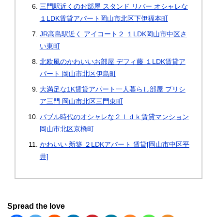
三門駅近くのお部屋 スタンド リバー オシャレな
１LDK賃貸アパート岡山市北区下伊福本町
JR高島駅近く アイコート２ １LDK岡山市中区さ
い東町
北欧風のかわいいお部屋 デフィ藤 １LDK賃貸ア
パート 岡山市北区伊島町
大満足な1K賃貸アパート一人暮らし部屋 プリシ
ア三門 岡山市北区三門東町
バブル時代のオシャレな２ｌｄｋ賃貸マンション
岡山市北区京橋町
かわいい 新築 ２LDKアパート 賃貸[岡山市中区平
井]
Spread the love