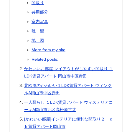
間取り
共用部分
室内写真
眺 望
地 図
More from my site
Related posts:
かわいいお部屋 レイアウトがしやすい間取り １
LDK賃貸アパート 岡山市中区赤田
北欧風のかわいい１LDK賃貸アパート ウィンク
ルA岡山市中区赤田
一人暮らし １LDK賃貸アパート ウィステリアコ
ーキA岡山市北区高松原古才
[かわいい部屋]インテリアに便利な間取り２ｌｄ
ｋ賃貸アパート岡山市