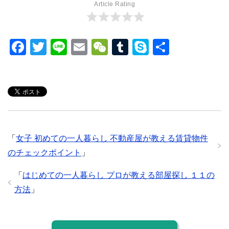
Article Rating
F
T
Li
E
W
T
S
共
a
wi
n
m
e
u
ky
有
c
tt
e
ail
C
m
p
e
er
h
bl
e
b
at
r
o
「
女子 初めての一人暮らし 不動産屋が教える賃貸物件
o
のチェックポイント
」
k
「
はじめての一人暮らし プロが教える部屋探し １１の
方法
」