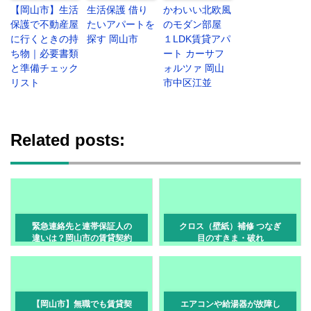
【岡山市】生活
生活保護 借り
かわいい北欧風
保護で不動産屋
たいアパートを
のモダン部屋
に行くときの持
探す 岡山市
１LDK賃貸アパ
ち物｜必要書類
ート カーサフ
と準備チェック
ォルツァ 岡山
リスト
市中区江並
Related posts:
緊急連絡先と連帯保証人の
クロス（壁紙）補修 つなぎ
違いは？岡山市の賃貸契約
目のすきま・破れ
をわかりやすく解説
【岡山市】無職でも賃貸契
エアコンや給湯器が故障し