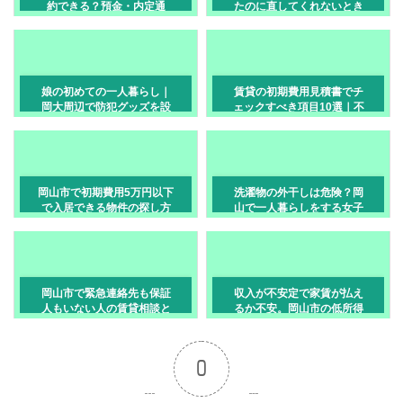
約できる？預金・内定通
たのに直してくれないとき
知・代理契約の使い方
の対処法
娘の初めての一人暮らし｜
賃貸の初期費用見積書でチ
岡大周辺で防犯グッズを設
ェックすべき項目10選｜不
置できる賃貸の基準
要な費用を見抜く方法
岡山市で初期費用5万円以下
洗濯物の外干しは危険？岡
で入居できる物件の探し方
山で一人暮らしをする女子
学生の防犯対策と部屋干し
術
岡山市で緊急連絡先も保証
収入が不安定で家賃が払え
人もいない人の賃貸相談と
るか不安。岡山市の低所得
使える支援
向け賃貸の探し方
0