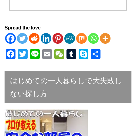
Spread the love
F
T
Li
E
W
T
S
共
a
wi
n
m
e
u
ky
有
c
tt
e
ail
C
m
p
はじめての一人暮らしで大失敗し
e
er
h
bl
e
b
at
r
ない探し方
o
o
k