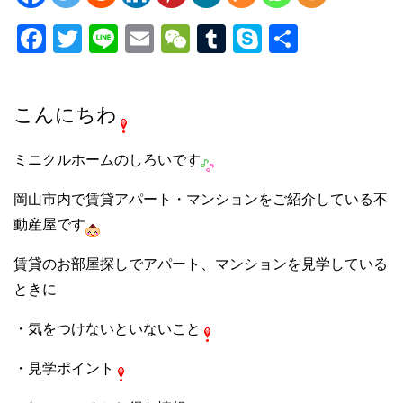
F
T
Li
E
W
T
S
共
a
wi
n
m
e
u
ky
有
c
tt
e
ail
C
m
p
こんにちわ
e
er
h
bl
e
b
at
r
ミニクルホームのしろいです
o
岡山市内で賃貸アパート・マンションをご紹介している不
o
動産屋です
k
賃貸のお部屋探しでアパート、マンションを見学している
ときに
・気をつけないといないこと
・見学ポイント