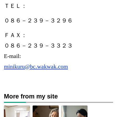
ＴＥＬ：
０８６－２３９－３２９６
ＦＡＸ：
０８６－２３９－３３２３
E-mail:
minikuru@bc.wakwak.com
More from my site