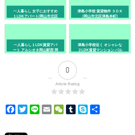
一人暮らし 女子におすすめ
津島小学校 賃貸物件 ３ＤＫ
１LDKアパート[岡山市北区
[岡山市北区津島本町]
高柳東町]
一人暮らし１LDK賃貸アパ
津島小学校近く オシャレな
ート アルシオネ岡山駅西 岡
２LDK賃貸マンション パル
山市北区富町
テール桑の木 岡山市北区津
島本町
0
Article Rating
F
T
Li
E
W
T
S
共
a
wi
n
m
e
u
ky
有
c
tt
e
ail
C
m
p