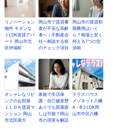
リノベーション
岡山市で賃貸審
岡山市の賃貸初
物件 モダンな
査が不安な高齢
期費用はいく
１LDK賃貸アパ
者へ｜不動産会
ら？相場と安く
ート 岡山市北
社へ相談する前
抑える7つの交
区伊福町
のチェック項目
渉術
オシャレなリビ
家族で生活保
テラスハウス
ングのお部屋
護・自己破産歴
メゾネット八幡
１ＬＤＫ賃貸マ
ありでも部屋探
A・B２LDK岡
ンション 岡山
しは可能？岡山
山市中区八幡
市北区南方
市の現実を解説