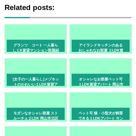
Related posts:
グランツ コート 一人暮ら
アイランドキッチンのある
し１K賃貸マンション部屋紹
おしゃれなお部屋 ２LDK賃
介 岡山市北区富田町
貸アパート 岡山市北区門前
[女子の一人暮らし]メゾネッ
オシャレなお部屋ペット可
トのかわいい１LDK賃貸ア
１LDK賃貸アパート 岡山市
パート
北区南中央町
モダンなオシャレ部屋 スト
ペット可 猫・小型犬が飼育
ルーチェ２LDK 岡山市北区
できる１LDKアパート サン
富町
リットD 御津宇垣