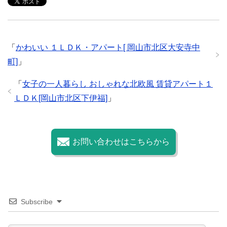
e
er
h
bl
e
b
at
r
o
「
かわいい １ＬＤＫ・アパート[ 岡山市北区大安寺中
o
町]
」
k
「
女子の一人暮らし おしゃれな北欧風 賃貸アパート１
ＬＤＫ[岡山市北区下伊福]
」
お問い合わせはこちらから
Subscribe