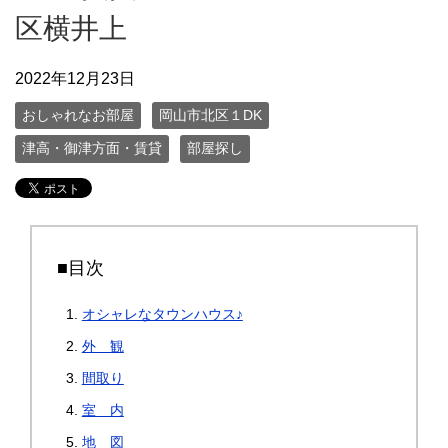
区横井上
2022年12月23日
おしゃれなお部屋
岡山市北区１DK
津高・御津方面・賃貸
部屋探し
■目次
オシャレなタウンハウス♪
外 観
間取り
室 内
地 図