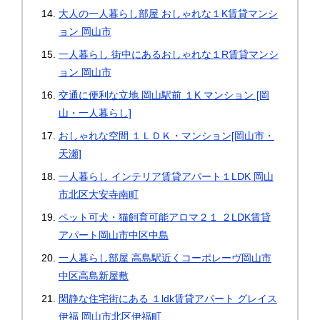
大人の一人暮らし部屋 おしゃれな１K賃貸マンシ
ョン 岡山市
一人暮らし 街中にあるおしゃれな１R賃貸マンシ
ョン 岡山市
交通に便利な立地 岡山駅前 １K マンション [岡
山・一人暮らし]
おしゃれな空間 １ＬＤＫ・マンション[岡山市・
天瀬]
一人暮らし インテリア賃貸アパート１LDK 岡山
市北区大安寺南町
ペット可犬・猫飼育可能アロマ２１ ２LDK賃貸
アパート岡山市中区中島
一人暮らし部屋 高島駅近くコーポレーヴ岡山市
中区高島新屋敷
閑静な住宅街にある １ldk賃貸アパート グレイス
伊福 岡山市北区伊福町