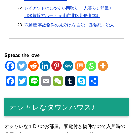
レイアウトのしやすい間取り 一人暮らし部屋１
LDK賃貸アパート 岡山市北区北長瀬本町
不動産 事故物件の見分け方 自殺・孤独死・殺人
Spread the love
F
T
Li
E
W
T
S
共
a
wi
n
m
e
u
ky
有
c
tt
e
ail
C
m
p
オシャレなタウンハウス♪
e
er
h
bl
e
b
at
r
o
オシャレな１DKのお部屋。家電付き物件なので入居時の