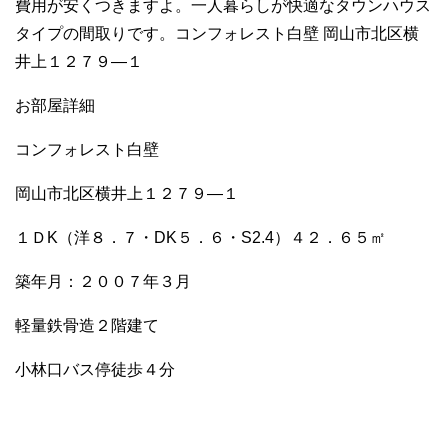
費用が安くつきますよ。一人暮らしが快適なタウンハウス
o
タイプの間取りです。コンフォレスト白壁 岡山市北区横
k
井上１２７９―１
お部屋詳細
コンフォレスト白壁
岡山市北区横井上１２７９―１
１ＤK（洋８．７・DK５．６・S2.4）４２．６５㎡
築年月：２００７年３月
軽量鉄骨造２階建て
小林口バス停徒歩４分