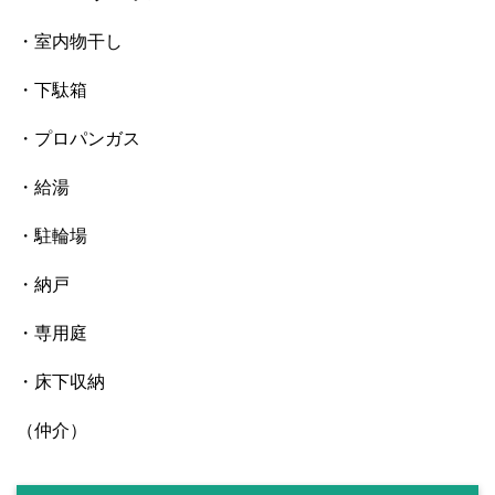
・室内物干し
・下駄箱
・プロパンガス
・給湯
・駐輪場
・納戸
・専用庭
・床下収納
（仲介）