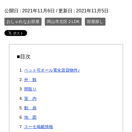
公開日 :
2021年11月6日
/ 更新日 :
2021年11月5日
おしゃれなお部屋
岡山市北区２LDK
部屋探し
■目次
ペット可オール電化賃貸物件♪
外 観
間取り
室 内
動 画
地 図
スーモ掲載情報