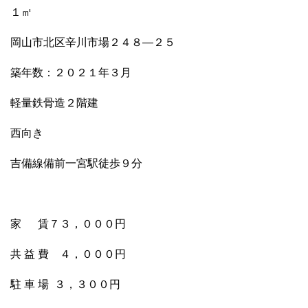
１㎡
岡山市北区辛川市場２４８―２５
築年数：２０２１年３月
軽量鉄骨造２階建
西向き
吉備線備前一宮駅徒歩９分
家 賃７３，０００円
共 益 費 ４，０００円
駐 車 場 ３，３００円