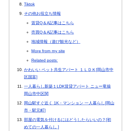
Tiktok
その他お役立ち情報
賃貸Q＆A記事はこちら
売買Q＆A記事はこちら
地域情報（遊び観光など）
More from my site
Related posts:
かわいい ペット共生アパート １ＬＤＫ[岡山市中
区国富]
一人暮らし新築１LDK賃貸アパート ニュー竜操
岡山市中区関
岡山駅すぐ近く 1K・マンション 一人暮らし[岡山
市・駅元町]
部屋の電気を付けるにはどうしたらいいの？[初
めての一人暮らし ]