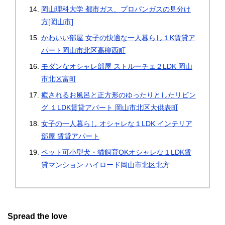
岡山理科大学 都市ガス、プロパンガスの見分け
方[岡山市]
かわいい部屋 女子の快適な一人暮らし１K賃貸ア
パート岡山市北区高柳西町
モダンなオシャレ部屋 ストルーチェ２LDK 岡山
市北区富町
癒されるお風呂と正方形のゆったりとしたリビン
グ １LDK賃貸アパート 岡山市北区大供表町
女子の一人暮らし オシャレな１LDK インテリア
部屋 賃貸アパート
ペット可小型犬・猫飼育OKオシャレな１LDK賃
貸マンション ハイロード岡山市北区北方
Spread the love