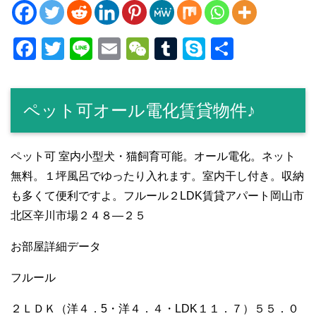
F
T
Li
E
W
T
S
共
a
wi
n
m
e
u
ky
有
c
tt
e
ail
C
m
p
ペット可オール電化賃貸物件♪
e
er
h
bl
e
b
at
r
o
ペット可 室内小型犬・猫飼育可能。オール電化。ネット
無料。１坪風呂でゆったり入れます。室内干し付き。収納
o
も多くて便利ですよ。フルール２LDK賃貸アパート岡山市
k
北区辛川市場２４８―２５
お部屋詳細データ
フルール
２ＬＤＫ（洋４．5・洋４．４・LDK１１．７）５５．０