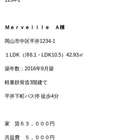
o
o
k
Ｍｅｒｖｅｉｌｌｅ Ａ棟
岡山市中区平井1234-1
１LDK（洋6.1・LDK10.5）42.93㎡
築年数：2016年9月築
軽量鉄骨造3階建て
平井下町バス停 徒歩4分
家 賃６３，０００円
共益費 ５，０００円