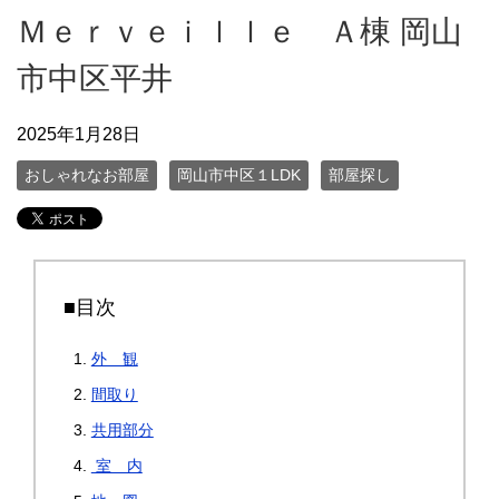
Ｍｅｒｖｅｉｌｌｅ Ａ棟 岡山
市中区平井
2025年1月28日
おしゃれなお部屋
岡山市中区１LDK
部屋探し
■目次
外 観
間取り
共用部分
室 内