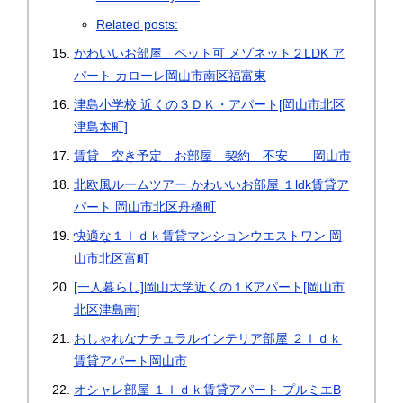
Related posts:
かわいいお部屋 ペット可 メゾネット２LDK ア
パート カローレ岡山市南区福富東
津島小学校 近くの３ＤＫ・アパート[岡山市北区
津島本町]
賃貸 空き予定 お部屋 契約 不安 岡山市
北欧風ルームツアー かわいいお部屋 １ldk賃貸ア
パート 岡山市北区舟橋町
快適な１ｌｄｋ賃貸マンションウエストワン 岡
山市北区富町
[一人暮らし]岡山大学近くの１Kアパート[岡山市
北区津島南]
おしゃれなナチュラルインテリア部屋 ２ｌｄｋ
賃貸アパート岡山市
オシャレ部屋 １ｌｄｋ賃貸アパート プルミエB