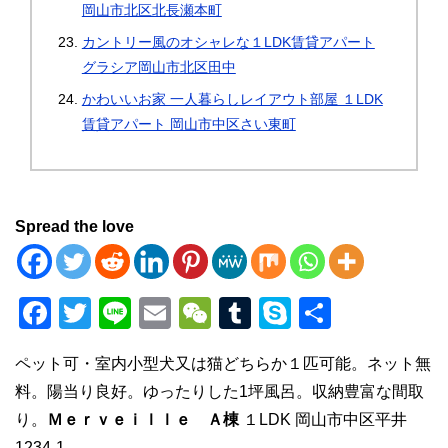
岡山市北区北長瀬本町
カントリー風のオシャレな１LDK賃貸アパート
グラシア岡山市北区田中
かわいいお家 一人暮らしレイアウト部屋 １LDK
賃貸アパート 岡山市中区さい東町
Spread the love
F
T
Li
E
W
T
S
共
a
wi
n
m
e
u
ky
有
ペット可・室内小型犬又は猫どちらか１匹可能。ネット無
c
tt
e
ail
C
m
p
料。陽当り良好。ゆったりした1坪風呂。収納豊富な間取
e
er
h
bl
e
り。
Ｍｅｒｖｅｉｌｌｅ Ａ棟
１LDK 岡山市中区平井
b
at
r
1234-1