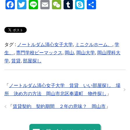
F
T
Li
E
W
T
S
共
a
wi
n
m
e
u
ky
有
c
tt
e
ail
C
m
p
e
er
h
bl
e
b
at
r
タグ :
ノートルダム清心女子大学
,
ミニクルホーム、
,
学
o
生、
,
専門学校ビーマックス
,
岡山
,
岡山大学
,
岡山理科大
o
学
,
賃貸
,
部屋探し
k
「
ノートルダム清心女子大学 賃貸 いい部屋探し 場
所 決め方の方法 岡山市北区奉還町 物件探し
」
「
賃貸契約 契約期間 ２年の意味？ 岡山市
」