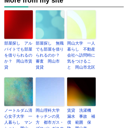
More from my site
部屋探し アル
部屋探し 無職
岡山大学 一人
バイトでも部屋
でも部屋を借り
暮らし 不動産
を借りられるの
られるのか？
会社へ訪問時に
か？ 岡山市賃
審査 岡山市
気をつけるこ
貸
賃貸
と 岡山市北区
ノートルダム清
岡山理科大学
賃貸 洗濯機
心女子大学 一
キッチンの見
漏水 事故 補
人暮らし マン
方 都市ガス・
償 範囲 保