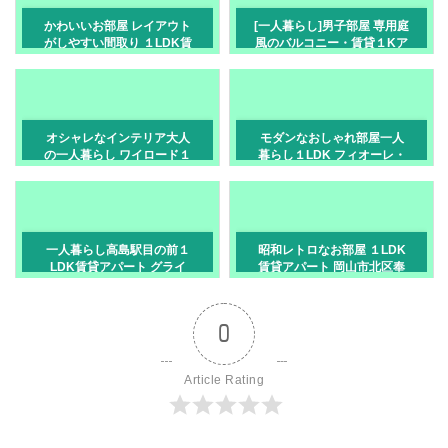
かわいいお部屋 レイアウト
[一人暮らし]男子部屋 専用庭
がしやすい間取り １LDK賃
風のバルコニー・賃貸１Kア
貸アパート 岡山市中区赤田
パート[岡山市北区北方]
オシャレなインテリア大人
モダンなおしゃれ部屋一人
の一人暮らし ワイロード１
暮らし１LDK フィオーレ・
ｌｄｋ賃貸 岡山市北区北方
タチバナC 岡山市東区鉄
一人暮らし高島駅目の前１
昭和レトロなお部屋 １LDK
LDK賃貸アパート グライ
賃貸アパート 岡山市北区奉
ス・レジデ岡山市中区清水
還町
0
Article Rating