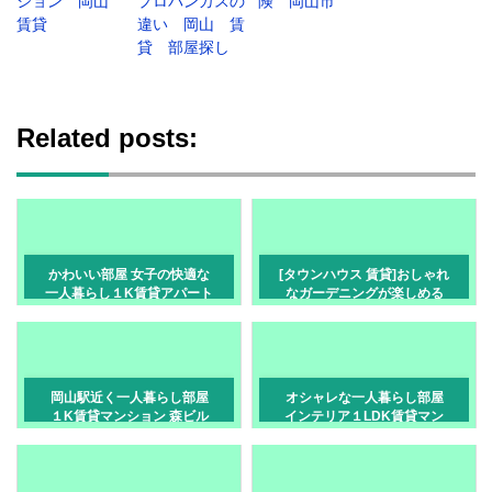
ション 岡山
プロパンガスの
険 岡山市
賃貸
違い 岡山 賃
貸 部屋探し
Related posts:
かわいい部屋 女子の快適な
[タウンハウス 賃貸]おしゃれ
一人暮らし１K賃貸アパート
なガーデニングが楽しめる
岡山市北区高柳西町
３LDK部屋
岡山駅近く一人暮らし部屋
オシャレな一人暮らし部屋
１K賃貸マンション 森ビル
インテリア１LDK賃貸マン
岡山市北区富田町
ション 岡山市北区中山下