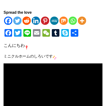
Spread the love
F
T
Li
E
W
T
S
共
a
wi
n
m
e
u
ky
有
こんにちわ
c
tt
e
ail
C
m
p
e
er
h
bl
e
ミニクルホームのしろいです
b
at
r
o
o
k