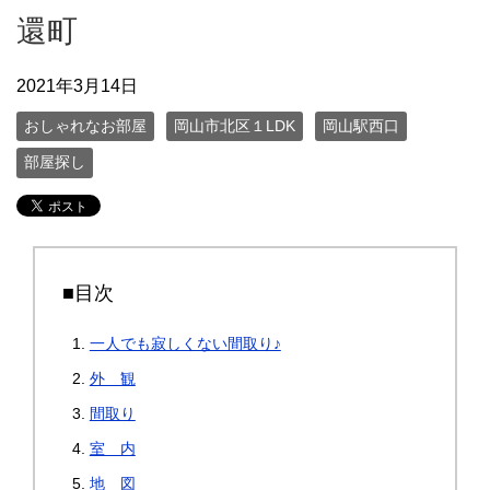
還町
2021年3月14日
おしゃれなお部屋
岡山市北区１LDK
岡山駅西口
部屋探し
■目次
一人でも寂しくない間取り♪
外 観
間取り
室 内
地 図