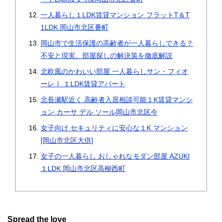
一人暮らし１LDK賃貸マンション フラットT＆T
1LDK 岡山市北区番町
岡山市で生活保護の高齢者が一人暮らしできる？
不安と現実、部屋探しの解決策を徹底解説
北欧風のかわいい部屋 一人暮らしサン・フィオ
ーレⅠ １LDK賃貸アパート
北長瀬駅近く 高齢者入居相談可能１K賃貸マンシ
ョン カーサ デル ソール岡山市北区今
女子向け セキュリティに安心な１K マンション
[岡山市北区大供]
女子の一人暮らし おしゃれなモダン部屋 AZUKI
１LDK 岡山市北区高柳西町
Spread the love