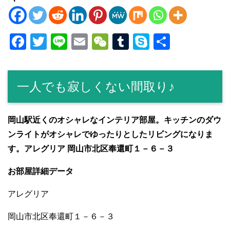
F
T
Li
E
W
T
S
共
a
wi
n
m
e
u
ky
有
c
tt
e
ail
C
m
p
一人でも寂しくない間取り♪
e
er
h
bl
e
b
at
r
o
岡山駅近くのオシャレなインテリア部屋。キッチンのダウ
ンライトがオシャレでゆったりとしたリビングになりま
o
す。アレグリア 岡山市北区奉還町１－６－３
k
お部屋詳細データ
アレグリア
岡山市北区奉還町１－６－３