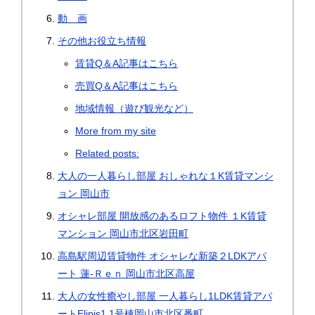
動 画
その他お役立ち情報
賃貸Q＆A記事はこちら
売買Q＆A記事はこちら
地域情報（遊び観光など）
More from my site
Related posts:
大人の一人暮らし部屋 おしゃれな１K賃貸マンシ
ョン 岡山市
オシャレ部屋 開放感のあるロフト物件 １K賃貸
マンション 岡山市北区岩田町
高島駅周辺賃貸物件 オシャレな新築２LDKアパ
ート 蓮-Ｒｅｎ 岡山市北区高屋
大人の女性癒やし部屋 一人暮らし1LDK賃貸アパ
ートElipis1 1号棟岡山市北区番町