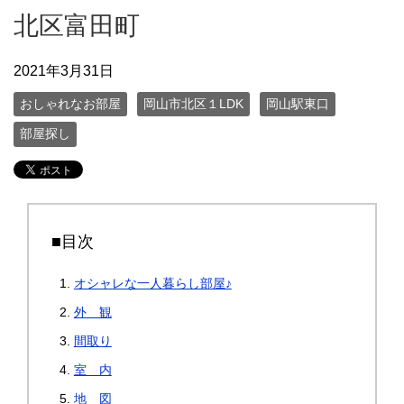
北区富田町
2021年3月31日
おしゃれなお部屋
岡山市北区１LDK
岡山駅東口
部屋探し
■目次
オシャレな一人暮らし部屋♪
外 観
間取り
室 内
地 図