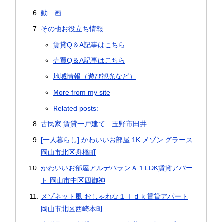
動 画
その他お役立ち情報
賃貸Q＆A記事はこちら
売買Q＆A記事はこちら
地域情報（遊び観光など）
More from my site
Related posts:
古民家 賃貸一戸建て 玉野市田井
[一人暮らし] かわいいお部屋 1K メゾン グラース
岡山市北区舟橋町
かわいいお部屋アルデバランＡ１LDK賃貸アパー
ト 岡山市中区四御神
メゾネット風 おしゃれな１ｌｄｋ賃貸アパート
岡山市北区西崎本町