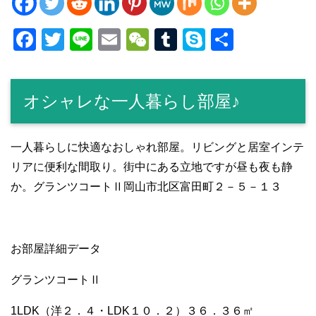
F
T
Li
E
W
T
S
共
a
wi
n
m
e
u
ky
有
c
tt
e
ail
C
m
p
オシャレな一人暮らし部屋♪
e
er
h
bl
e
b
at
r
o
一人暮らしに快適なおしゃれ部屋。リビングと居室インテ
リアに便利な間取り。街中にある立地ですが昼も夜も静
o
か。グランツコートⅡ岡山市北区富田町２－５－１３
k
お部屋詳細データ
グランツコートⅡ
1LDK（洋２．４・LDK１０．２）３６．３６㎡