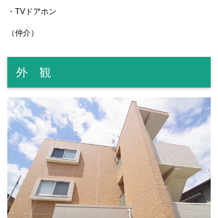
・TVドアホン
（仲介）
外 観