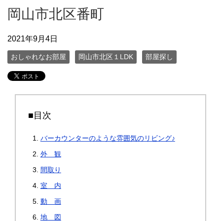
岡山市北区番町
2021年9月4日
おしゃれなお部屋
岡山市北区１LDK
部屋探し
■目次
バーカウンターのような雰囲気のリビング♪
外 観
間取り
室 内
動 画
地 図