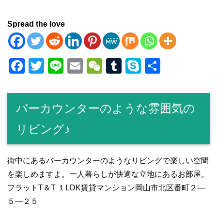
Spread the love
F
T
Li
E
W
T
S
共
a
wi
n
m
e
u
ky
有
c
tt
e
ail
C
m
p
バーカウンターのような雰囲気の
e
er
h
bl
e
b
at
r
リビング♪
o
o
街中にあるバーカウンターのようなリビングで楽しい空間
k
を楽しめますよ。一人暮らしが快適な立地にあるお部屋。
フラットT＆T １LDK賃貸マンション岡山市北区番町２―
５―２５