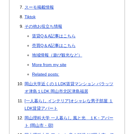
スーモ掲載情報
Tiktok
その他お役立ち情報
賃貸Q＆A記事はこちら
売買Q＆A記事はこちら
地域情報（遊び観光など）
More from my site
Related posts:
岡山大学近くの１LDK賃貸マンション パラッツ
オ津島１LDK 岡山市北区津島福居
[一人暮らし インテリア]オシャレな男子部屋 １
LDK賃貸アパート
岡山理科大学 一人暮らし 風と光 １K・アパー
ト [岡山市・宿]