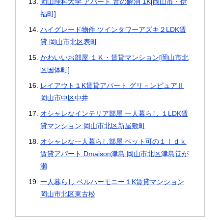
岡山理科大学 アパート 音の解消 1K[岡山市・伊
福町]
ハイグレード物件 ツインタワーアズキ２LDK賃
貸 岡山市北区表町
かわいいお部屋 １Ｋ・賃貸マンション[岡山市北
区国体町]
レイアウト１K賃貸アパート グリ－ンピュアⅡ
岡山市中区中井
オシャレなインテリア部屋 一人暮らし １LDK賃
貸マンション 岡山市北区新屋敷町
オシャレな一人暮らし部屋 ペット可の１ｌｄｋ
賃貸アパート Dmaison津島 岡山市北区津島笹が
瀬
一人暮らし ベルハーモニー１K賃貸マンション
岡山市北区東古松