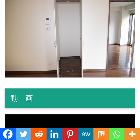
動 画
Translate »