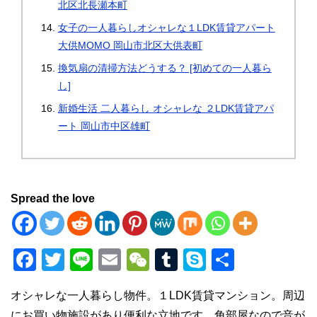
北区北長瀬本町
女子の一人暮らしオシャレな１LDK賃貸アパート
大供MOMO 岡山市北区大供表町
換気扇の清掃方法どうする？ [初めての一人暮ら
し]
新婚生活 二人暮らし オシャレな ２LDK賃貸アパ
ート 岡山市中区雄町
Spread the love
F
T
Li
E
W
T
S
共
a
wi
n
m
e
u
ky
有
オシャレな一人暮らし物件。１LDK賃貸マンション。周辺
c
tt
e
ail
C
m
p
にお買い物施設があり便利な立地です。角部屋なので音が