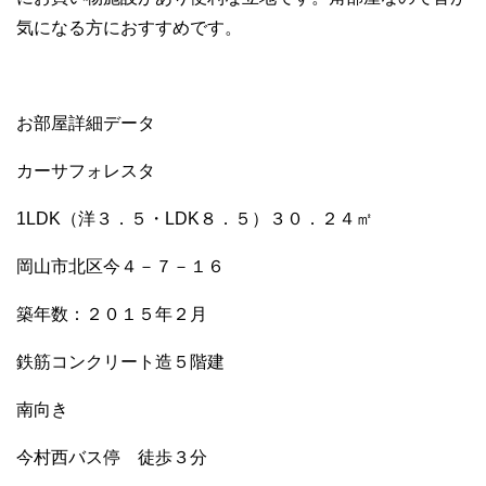
e
er
h
bl
e
気になる方におすすめです。
b
at
r
o
o
お部屋詳細データ
k
カーサフォレスタ
1LDK（洋３．５・LDK８．５）３０．２４㎡
岡山市北区今４－７－１６
築年数：２０１５年２月
鉄筋コンクリート造５階建
南向き
今村西バス停 徒歩３分