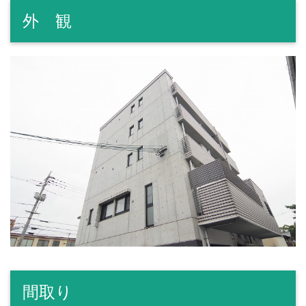
外 観
間取り