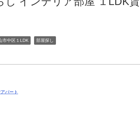
し インテリア部屋 １LDK
山市中区１LDK
部屋探し
貸アパート