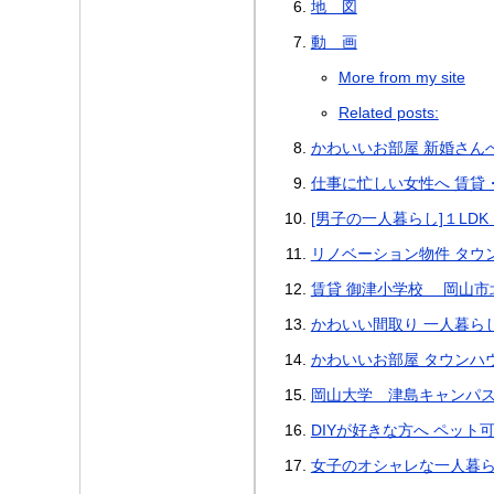
地 図
動 画
More from my site
Related posts:
かわいいお部屋 新婚さん
仕事に忙しい女性へ 賃貸
[男子の一人暮らし]１LD
リノベーション物件 タウ
賃貸 御津小学校 岡山市
かわいい間取り 一人暮ら
かわいいお部屋 タウンハウ
岡山大学 津島キャンパ
DIYが好きな方へ ペット可
女子のオシャレな一人暮ら