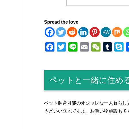
Spread the love
F
T
Li
E
W
T
a
wi
n
m
e
u
k
c
tt
e
ail
C
m
p
e
er
h
bl
e
ペットと一緒に住め
b
at
r
o
o
ペット飼育可能のオシャレな一人暮らし
k
うどいい立地ですよ。お買い物施設も多