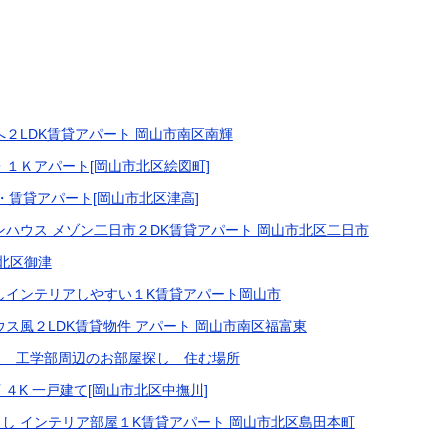
へ２LDK賃貸アパート 岡山市南区南輝
・１Ｋアパート[岡山市北区絵図町]
K・賃貸アパート[岡山市北区津高]
ンハウス メゾン二日市２DK賃貸アパート 岡山市北区二日市
北区御津
しインテリアしやすい１K賃貸アパート岡山市
ス風２LDK賃貸物件 アパート 岡山市南区福富東
ス 工学部周辺のお部屋探し 住む場所
 ４K 一戸建て[岡山市北区中撫川]
し インテリア部屋１K賃貸アパート 岡山市北区島田本町