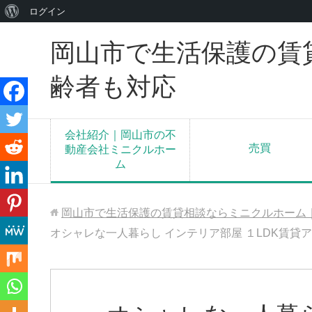
WordPress
ログイン
に
岡山市で生活保護の賃
つ
い
齢者も対応
て
会社紹介｜岡山市の不
売買
動産会社ミニクルホー
ム
岡山市で生活保護の賃貸相談ならミニクルホーム
オシャレな一人暮らし インテリア部屋 １LDK賃貸