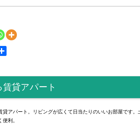
S
共
y
有
る賃貸アパート
賃貸アパート。リビングが広くて日当たりのいいお部屋です。
く便利。