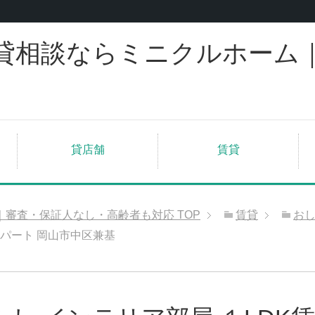
貸相談ならミニクルホーム
貸店舗
賃貸
｜審査・保証人なし・高齢者も対応
TOP
賃貸
お
アパート 岡山市中区兼基