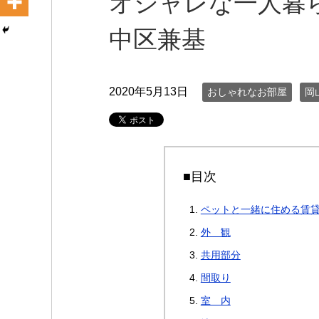
オシャレな一人暮ら
中区兼基
2020年5月13日
おしゃれなお部屋
岡
■目次
ペットと一緒に住める賃
外 観
共用部分
間取り
室 内