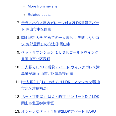
More from my site
Related posts:
テラスハウス屋内ガレージ付き2LDK賃貸アパー
ト 岡山市中区国富
岡山理科大学 初めての一人暮らし 失敗しないコ
ツ お部屋探しの方法⑨[岡山市]
ペット可マンション １ＬＤＫゴールドウイング
Ⅱ岡山市北区表町
一人暮らし１DK賃貸アパート ウィングパレス津
島笹が瀬 岡山市北区津島笹が瀬
[一人暮らし]おしゃれな１LDK・マンション[岡山
市北区津島福居]
ペット可部屋 小型犬・猫可 サンリットD ２LDK
岡山市北区御津宇垣
オシャレなペット可新築2LDKアパート HARU＿