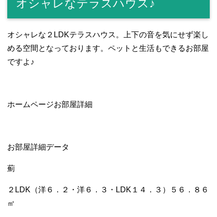
オシャレなテラスハウス♪
e
er
h
bl
e
b
at
r
o
オシャレな２LDKテラスハウス。上下の音を気にせず楽し
める空間となっております。ペットと生活もできるお部屋
o
ですよ♪
k
ホームページお部屋詳細
お部屋詳細データ
薊
２LDK（洋６．２・洋６．３・LDK１４．３）５６．８６
㎡