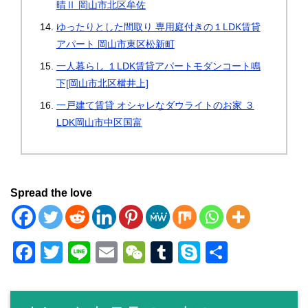
晴Ⅱ 岡山市北区牟佐
ゆったりとした間取り 専用庭付きの１LDK賃貸
アパート 岡山市東区松新町
一人暮らし １LDK賃貸アパートモダンコート鳴
下[岡山市北区横井上]
一戸建て賃貸 オシャレなダウライトのお家 ３
LDK岡山市中区国富
Spread the love
F
T
Li
E
W
T
S
共
a
wi
n
m
e
u
ky
有
c
tt
e
ail
C
m
p